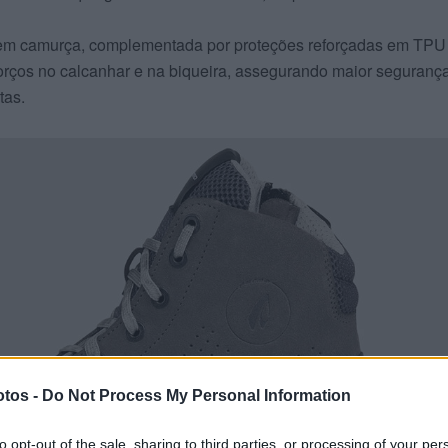
em camurça, complementada por proteções reforçadas em TPU
orços no calcanhar e na biqueira, assegurando maior seguranç
tas.
tos -
Do Not Process My Personal Information
to opt-out of the sale, sharing to third parties, or processing of your per