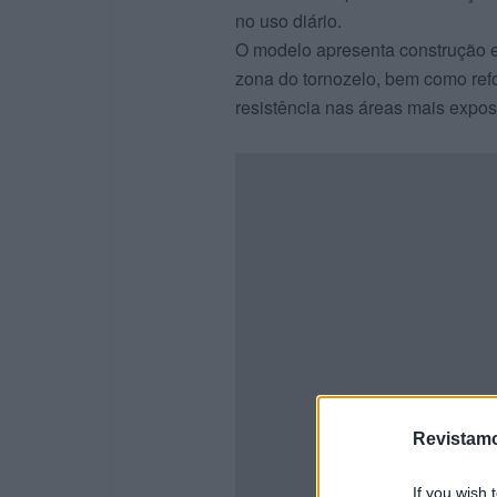
no uso diário.
O modelo apresenta construção 
zona do tornozelo, bem como ref
resistência nas áreas mais expos
Revistamo
If you wish 