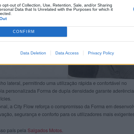
o opt-out of Collection, Use, Retention, Sale, and/or Sharing
ersonal Data that Is Unrelated with the Purposes for which it
lected.
Out
CONFIRM
Data Deletion
Data Access
Privacy Policy
cho lateral, permitindo uma utilização rápida e confortável no
ola personalizada Forma de dupla densidade garante aderência
ícies.
nal, a City Flow reforça o compromisso da Forma em desenvol
ação, segurança e conforto para os utilizadores mais exigentes
so país pela
Salgados Motos.