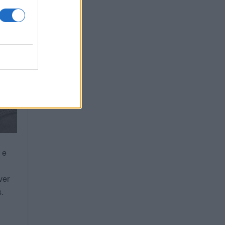
 e
ver
.