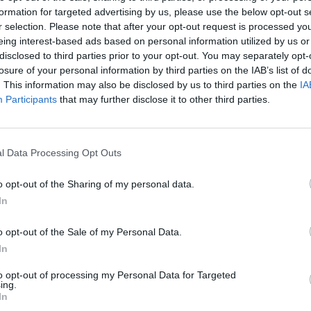
formation for targeted advertising by us, please use the below opt-out s
r selection. Please note that after your opt-out request is processed y
eing interest-based ads based on personal information utilized by us or
disclosed to third parties prior to your opt-out. You may separately opt-
losure of your personal information by third parties on the IAB’s list of
. This information may also be disclosed by us to third parties on the
IA
em malha de ar e a palmilha antibacteriana substituível com sis
Participants
that may further disclose it to other third parties.
idos para melhorar a ventilação e o conforto ao longo do dia. A
ibui para uma maior flexibilidade e estabilidade durante a
l Data Processing Opt Outs
o opt-out of the Sharing of my personal data.
In
o opt-out of the Sale of my Personal Data.
In
to opt-out of processing my Personal Data for Targeted
ing.
In