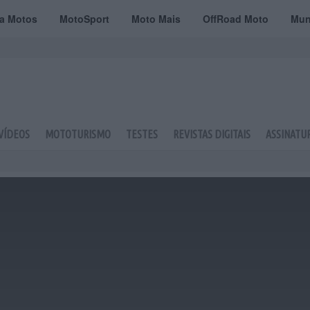
ta Motos
MotoSport
Moto Mais
OffRoad Moto
Mun
VÍDEOS
MOTOTURISMO
TESTES
REVISTAS DIGITAIS
ASSINATU