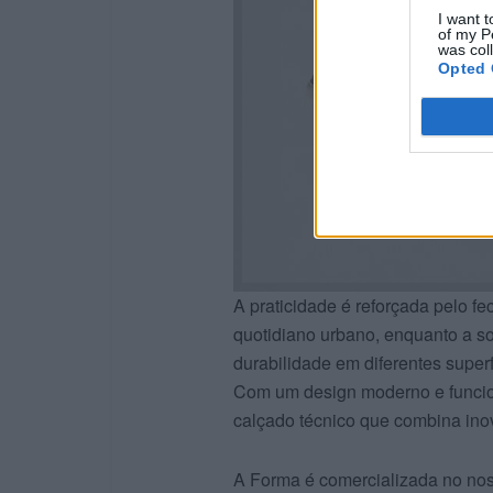
I want t
of my P
was col
Opted 
A praticidade é reforçada pelo fe
quotidiano urbano, enquanto a s
durabilidade em diferentes superf
Com um design moderno e funcio
calçado técnico que combina inov
A Forma é comercializada no nos