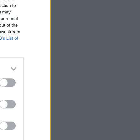
ection to
ou may
 personal
out of the
 downstream
B’s List of
tema