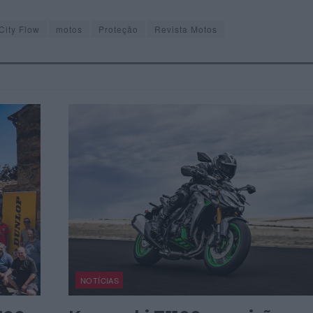
City Flow
motos
Proteção
Revista Motos
NOTÍCIAS