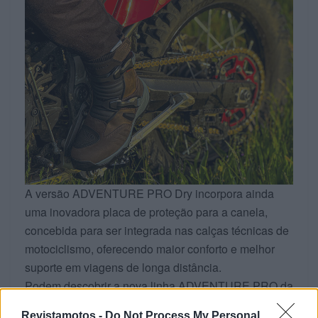
A versão ADVENTURE PRO Dry incorpora ainda
uma inovadora placa de proteção para a canela,
concebida para ser integrada nas calças técnicas de
motociclismo, oferecendo maior conforto e melhor
suporte em viagens de longa distância.
Podem descobrir a nova linha ADVENTURE PRO da
forma através da
Salgados Moto.
Revistamotos -
Do Not Process My Personal