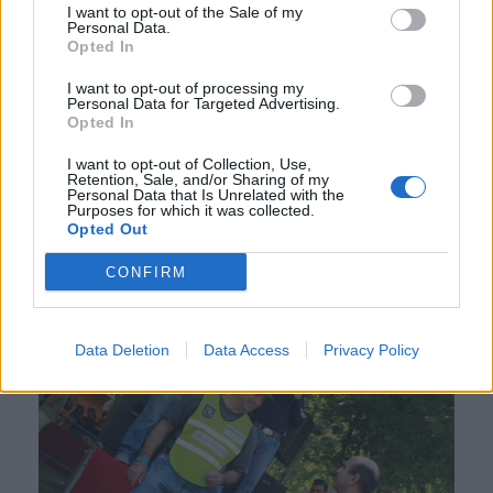
I want to opt-out of the Sale of my
Personal Data.
Opted In
I want to opt-out of processing my
Personal Data for Targeted Advertising.
Opted In
MOTOMAIS
I want to opt-out of Collection, Use,
Retention, Sale, and/or Sharing of my
Personal Data that Is Unrelated with the
Indian Chief Vintage Sturgis – Nova versão
Purposes for which it was collected.
limitada
Opted Out
A nova Indian Chief Vintage Sturgis, SD Edition,
CONFIRM
homenageia o papel fundamental da Indian Motorcycle nas
origens do encontro...
POR
FERNANDO NETO
7 AGOSTO, 2026
Data Deletion
Data Access
Privacy Policy