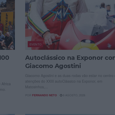
EVENTO
100
Autoclássico na Exponor c
Giacomo Agostini
Giacomo Agostini e as duas rodas vão estar no centro
atenções do XXIII autoClássico na Exponor, em
 Africa
Matosinhos,...
smo.
POR
6 AGOSTO, 2026
FERNANDO NETO