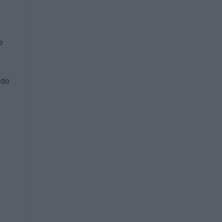
e
 do