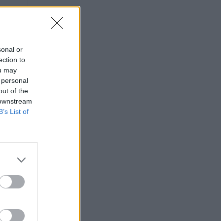
sonal or
ection to
ou may
 personal
out of the
 downstream
B’s List of