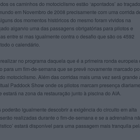
todos os caminhos do motociclismo estão ‘apontados’ ao traçad
o mundo em Novembro de 2008 precisamente com uma corrida d
alguns dos momentos históricos do mesmo foram vividos na
ado algarvio uma das passagens obrigatórias para pilotos e
as entre si mas igualmente contra o desafio que são os 4592
todo o calendário.
a realizar no programa daquela que é a primeira ronda europeia
ado para um fim-de-semana que se prevê novamente marcado po
do motociclismo. Além das corridas mais uma vez será grande 
tual Paddock Show onde os pilotos marcam presença diariame
e estará na zona da restauração junto à piscina do AIA.
poderão igualmente descobrir a exigência do circuito em alta
serão realizadas durante o fim-de-semana e se a adrenalina nã
istico’ estará disponível para uma passagem mais tranquila pe