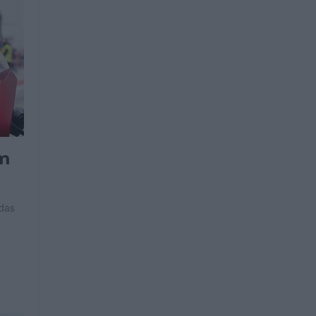
om
 das