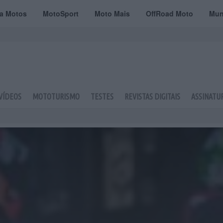
ta Motos
MotoSport
Moto Mais
OffRoad Moto
Mun
VÍDEOS
MOTOTURISMO
TESTES
REVISTAS DIGITAIS
ASSINATU