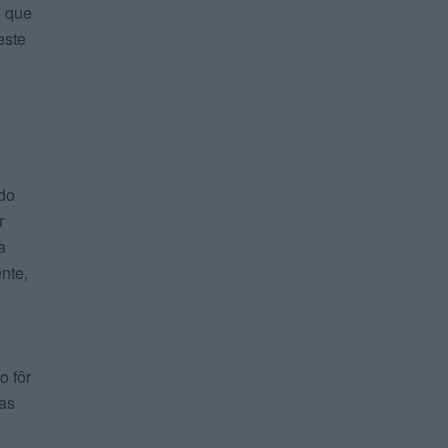
o que
este
 do
r
a
nte,
o fôr
las