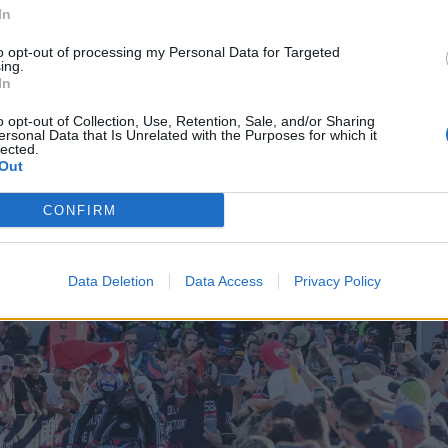
In
0
to opt-out of processing my Personal Data for Targeted
ing.
 Blu Cru World Cup (9 voltas)
In
 voltas)
o opt-out of Collection, Use, Retention, Sale, and/or Sharing
ersonal Data that Is Unrelated with the Purposes for which it
lected.
 voltas)
Out
)
 (11 voltas)
CONFIRM
ara Fans
Data Deletion
Data Access
Privacy Policy