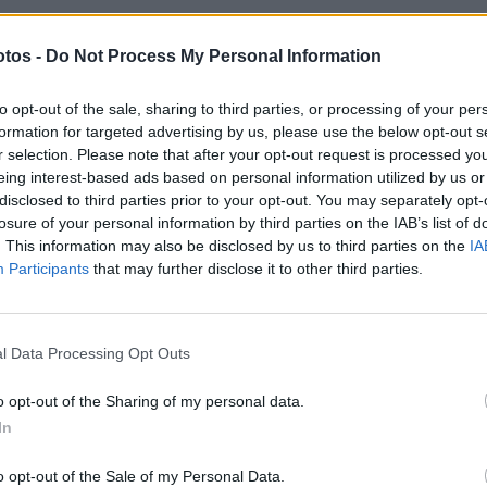
00
tos -
Do Not Process My Personal Information
para Fans
to opt-out of the sale, sharing to third parties, or processing of your per
formation for targeted advertising by us, please use the below opt-out s
SBK
r selection. Please note that after your opt-out request is processed y
eing interest-based ads based on personal information utilized by us or
0
disclosed to third parties prior to your opt-out. You may separately opt-
losure of your personal information by third parties on the IAB’s list of
 Blu Cru World Cup (9 voltas)
. This information may also be disclosed by us to third parties on the
IA
Participants
that may further disclose it to other third parties.
 voltas)
)
l Data Processing Opt Outs
 (11 voltas)
ara Fans
o opt-out of the Sharing of my personal data.
In
o opt-out of the Sale of my Personal Data.