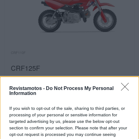
CRF110F
CRF125F
Existem alguns modelos importantes na linha CRF, e
a nova CRF125F orgulha-se de estar em linha com
Revistamotos -
Do Not Process My Personal
Information
os restantes. A moto de iniciação perfeita para jovens
condutores com 10 anos ou mais anos, que
If you wish to opt-out of the sale, sharing to third parties, or
procuram diversão e uma moto para alimentar a sua
processing of your personal or sensitive information for
paixão pelo todo-o-terreno. Numa evolução
targeted advertising by us, please use the below opt-out
relativamente às suas irmãs mais novas, a CRF125F
section to confirm your selection. Please note that after your
opt-out request is processed you may continue seeing
oferece uma caixa manual de 4 velocidades, criando