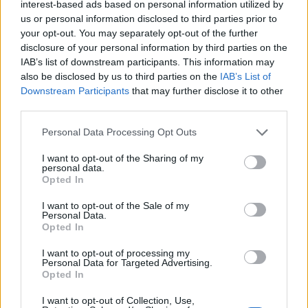
interest-based ads based on personal information utilized by
a plataforma perfeita para um condutor em
us or personal information disclosed to third parties prior to
aprendizagem, desenvolvendo uma verdadeira
your opt-out. You may separately opt-out of the further
coordenação dos controlos de uma moto fora de
disclosure of your personal information by third parties on the
IAB’s list of downstream participants. This information may
estrada. A montagem de uma jante de 19” na
also be disclosed by us to third parties on the
IAB’s List of
dianteira e 16” na traseira, também amplifica a
Downstream Participants
that may further disclose it to other
proximidade desta moto com as mais conhecidas
third parties.
CRF250R e CRF450R. A travagem dianteira, com
Personal Data Processing Opt Outs
disco de 220 mm, um quadro em aço de duas
longarinas, e uma suspensão mais firme,
I want to opt-out of the Sharing of my
personal data.
complementam uma ciclística focada na diversão,
Opted In
mas também pensada para um melhor desempenho
I want to opt-out of the Sale of my
e ritmos mais elevados. O motor de 124,9 cc
Personal Data.
refrigerado a ar, foi desenvolvido especificamente
Opted In
para binário forte a baixas rotações, tornando-se
I want to opt-out of processing my
mais amigo dos condutores inexperientes,
Personal Data for Targeted Advertising.
Opted In
possibilitando um desenvolvimento progressivo do
controlo de acelerador e a sensação de tração. O
I want to opt-out of Collection, Use,