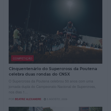
COMPETIÇÃO
Cinquentenário do Supercross da Poutena
celebra duas rondas do CNSX
O Supercross da Poutena celebrou 50 anos com uma
jornada dupla do Campeonato Nacional de Supercross,
nos dias 1...
POR
BEATRIZ ALEXANDRE
5 AGOSTO, 2026