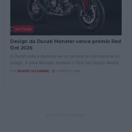
NOTÍCIAS
Design da Ducati Monster vence prémio Red
Dot 2026
A Ducati volta a destacar-se no panorama internacional do
design. A nova Monster recebeu o Red Dot Design Award...
POR
BEATRIZ ALEXANDRE
7 AGOSTO, 2026
ADVERTISEMENT