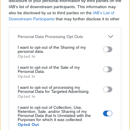
disclosure of your personal information by third parties on the
união com o blusão. Experimentei com o N222 e
IAB’s list of downstream participants. This information may
funciona lindamente.
also be disclosed by us to third parties on the
IAB’s List of
Downstream Participants
that may further disclose it to other
Vem com proteções amovíveis para os joelhos e para
third parties.
as ancas, sendo que estas últimas limitam um pouco
os movimentos, mas em caso de necessidade é bom
Personal Data Processing Opt Outs
saber que estão lá, esperando nós nunca ter de as
I want to opt-out of the Sharing of my
colocar à prova.
personal data.
Opted In
No final do LaL retirei as 4 proteções (está bem claro
I want to opt-out of the Sale of my
esta indicação na etiqueta, algo que muita gente se
Personal Data.
Opted In
esquecer de ler) e foram lavadas, sendo que
continuam com um aspeto de novo, mas deixei o
I want to opt-out of processing my
Personal Data for Targeted Advertising.
melhor para o fim! O preço recomendado que é
Opted In
altamente tentador para umas calças com estas
I want to opt-out of Collection, Use,
caraterísticas:
113,39€
!
Retention, Sale, and/or Sharing of my
Personal Data that Is Unrelated with the
Purposes for which it was collected.
Luvas RSW, modelo MS-019
Opted Out