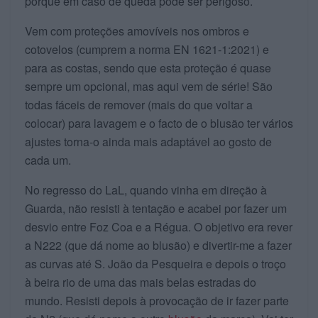
porque em caso de queda pode ser perigoso.
Vem com proteções amovíveis nos ombros e
cotovelos (cumprem a norma EN 1621-1:2021) e
para as costas, sendo que esta proteção é quase
sempre um opcional, mas aqui vem de série! São
todas fáceis de remover (mais do que voltar a
colocar) para lavagem e o facto de o blusão ter vários
ajustes torna-o ainda mais adaptável ao gosto de
cada um.
No regresso do LaL, quando vinha em direção à
Guarda, não resisti à tentação e acabei por fazer um
desvio entre Foz Coa e a Régua. O objetivo era rever
a N222 (que dá nome ao blusão) e divertir-me a fazer
as curvas até S. João da Pesqueira e depois o troço
à beira rio de uma das mais belas estradas do
mundo. Resisti depois à provocação de ir fazer parte