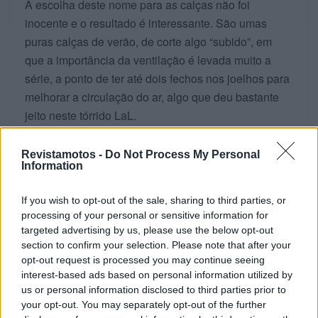
A escolha deste nome para as calças não foi
inocente e o resultado é interessante. São umas
puras calças de verão, de corte algo “subido”, em
que a importância da ventilação é levada muito a
série, a ponto de ter até dois fechos nos joelhos para
melhorar a circulação do ar, algo que deu bastante
jeito neste tórrido LaL.
São escuras, mas com alguns apontamentos em
Revistamotos -
Do Not Process My Personal
branco, exterior 100% em poliéster e interior em
Information
malha. Os dois bolsos são úteis, mas podiam ser um
pouquinho maiores em termos de profundidade. Já
If you wish to opt-out of the sale, sharing to third parties, or
processing of your personal or sensitive information for
os vários ajustamentos (na cintura e até para as
targeted advertising by us, please use the below opt-out
botas) são muito úteis, mas convém ter atenção aos
section to confirm your selection. Please note that after your
tamanhos. Eu optei pelo L, sendo que vão do M ao
opt-out request is processed you may continue seeing
XXL. Nada como experimentar antes de comprar.
interest-based ads based on personal information utilized by
us or personal information disclosed to third parties prior to
Inclui, naturalmente, o fecho traseiro que permite a
your opt-out. You may separately opt-out of the further