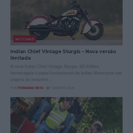
MOTOMAIS
Indian Chief Vintage Sturgis – Nova versão
limitada
A nova Indian Chief Vintage Sturgis, SD Edition,
homenageia o papel fundamental da Indian Motorcycle nas
origens do encontro...
POR
FERNANDO NETO
7 AGOSTO, 2026