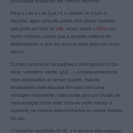
dificuldade acaba por ser mesmo escolher.
Para o Lés-a-Lés (LaL) e ir usando no futuro a
escolha, após consulta prévia dos vários modelos
que pode ser feita no
site
, recaiu sobre o
N222
por
vários motivos, sendo que a questão estética foi
determinante, o que me levou a optar pela cor cinza-
escuro.
Existem uma série de padrões combinações (cinza-
claro, vermelho, verde, azul…), consequentemente
mais adequados ao tempo quente, mas as
tonalidades mais escuras têm para mim uma
vantagem importante, mais ainda para um blusão de
meia-estação como este: nota-se muito menos a
sujidade, os insetos esborrachados ou outras marcas
de uso.
O tamanho escolhido foi XL e é sempre algo pessoal,