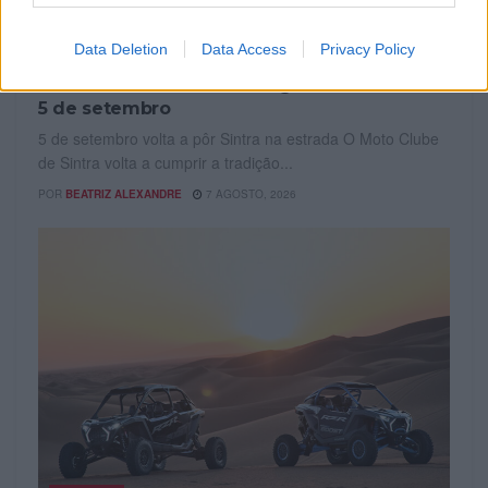
EVENTO
Data Deletion
Data Access
Privacy Policy
42.º Passeio de Motas Antigas anima Sintra a
5 de setembro
5 de setembro volta a pôr Sintra na estrada O Moto Clube
de Sintra volta a cumprir a tradição...
POR
BEATRIZ ALEXANDRE
7 AGOSTO, 2026