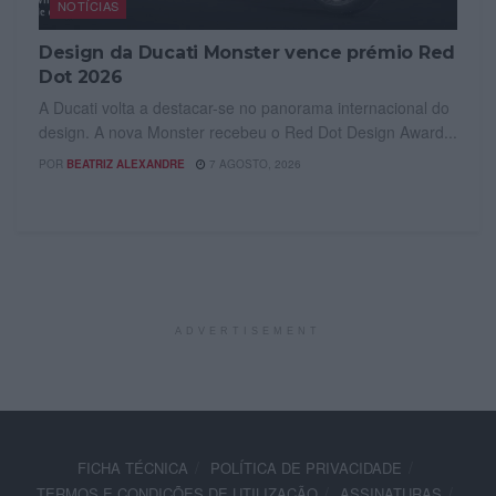
NOTÍCIAS
Design da Ducati Monster vence prémio Red
Dot 2026
A Ducati volta a destacar-se no panorama internacional do
design. A nova Monster recebeu o Red Dot Design Award...
POR
BEATRIZ ALEXANDRE
7 AGOSTO, 2026
ADVERTISEMENT
FICHA TÉCNICA
POLÍTICA DE PRIVACIDADE
TERMOS E CONDIÇÕES DE UTILIZAÇÃO
ASSINATURAS