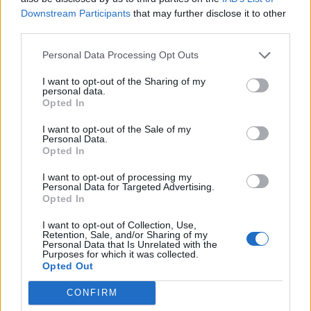
Downstream Participants
that may further disclose it to other
MOTOMAIS
third parties.
Personal Data Processing Opt Outs
Indian Chief Vintage Sturgis – Nova versão
limitada
I want to opt-out of the Sharing of my
A nova Indian Chief Vintage Sturgis, SD Edition,
personal data.
Opted In
homenageia o papel fundamental da Indian Motorcycle nas
origens do encontro...
I want to opt-out of the Sale of my
Personal Data.
POR
FERNANDO NETO
7 AGOSTO, 2026
Opted In
I want to opt-out of processing my
Personal Data for Targeted Advertising.
Opted In
I want to opt-out of Collection, Use,
Retention, Sale, and/or Sharing of my
Personal Data that Is Unrelated with the
Purposes for which it was collected.
Opted Out
CONFIRM