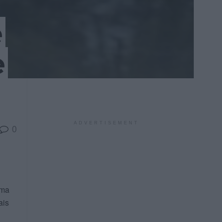
e
e
ADVERTISEMENT
0
uma
ais