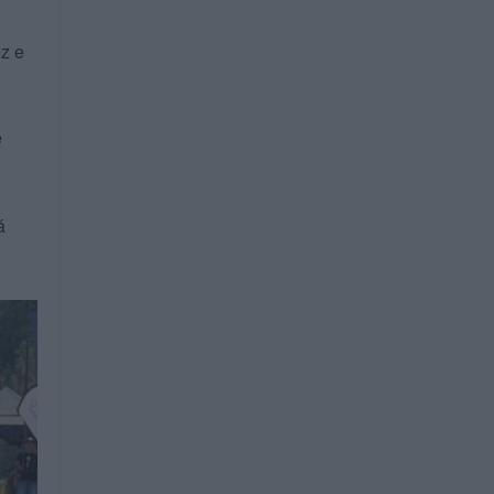
ez e
e
á