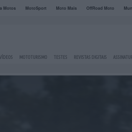
ta Motos
MotoSport
Moto Mais
OffRoad Moto
Mun
VÍDEOS
MOTOTURISMO
TESTES
REVISTAS DIGITAIS
ASSINATU