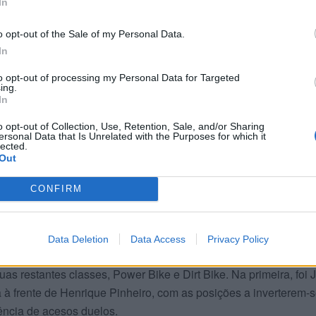
In
o opt-out of the Sale of my Personal Data.
In
to opt-out of processing my Personal Data for Targeted
ing.
In
o opt-out of Collection, Use, Retention, Sale, and/or Sharing
ersonal Data that Is Unrelated with the Purposes for which it
lected.
Out
CONFIRM
s e Avelino Ferreira mantiveram as suas habituais discussões 
lugares, nos quais foram alternando ao longo das duas provas, 
na e Maurício Santos a triunfar no Algarve.
Data Deletion
Data Access
Privacy Policy
as restantes classes, Power Bike e Dirt Bike. Na primeira, foi 
ra à frente de Henrique Pinheiro, com as posições a inverterem-
ência de acesos duelos.