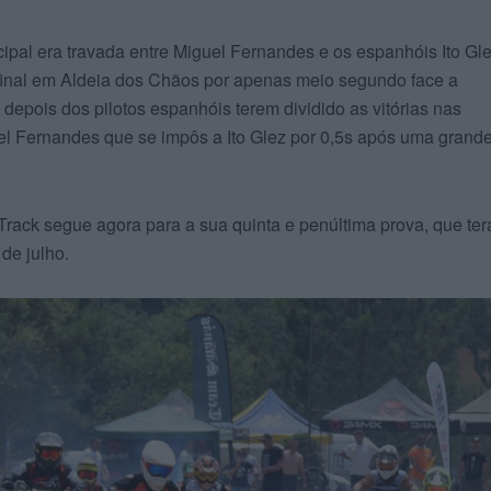
cipal era travada entre Miguel Fernandes e os espanhóis Ito Gl
 final em Aldeia dos Chãos por apenas meio segundo face a
 depois dos pilotos espanhóis terem dividido as vitórias nas
uel Fernandes que se impôs a Ito Glez por 0,5s após uma grand
rack segue agora para a sua quinta e penúltima prova, que ter
de julho.