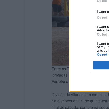
Opted 
I want t
Opted 
I want 
Advertis
Opted 
I want t
of my P
was col
Opted 
Entre as Tracker, Maurício Santo
‘privadas’ pelos dois primeiros 
Ferreira a ganhar a final alenteja
Divisão de vitórias também nas du
Sá a vencer a final de quinta-fei
final de sábado, sempre na sequ