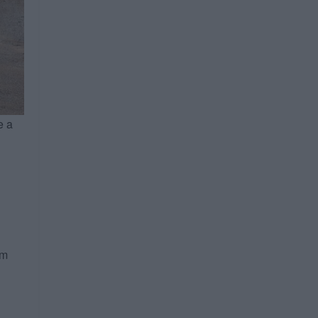
e a
em