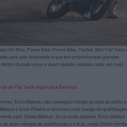
ses Dirt Bike, Power Bike, Promo Bike, Tracker, Mini Flat Track 
idade para esta temporada e que tem proporcionado grandes
 dentro da pista como a quem assiste, estando cada vez mais
al de Flat Track segue para Barcelos
riores, Enzo Mateus, não conseguiu chegar ao topo do pódio 
ateus e Enzo Pereira a venceram uma manga de qualificação
novamente para Tomás Mateus. Já na ronda algarvia, Enzo Mateus
o as duas mangas de qualificação e a final, nesta última corrida