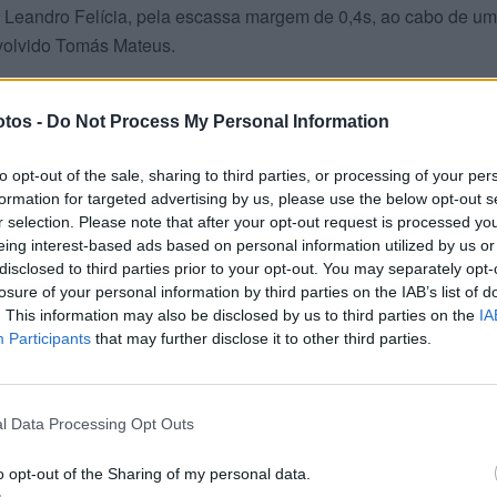
, Leandro Felícia, pela escassa margem de 0,4s, ao cabo de u
volvido Tomás Mateus.
nhol Alberto González continua a dar cartas e venceu todas as
tos -
Do Not Process My Personal Information
ar da boa réplica dada por Luís Sousa, Afonso Santos e Vasco
a fronteira veio o piloto que dominou a classe PromoBike, Ton
to opt-out of the sale, sharing to third parties, or processing of your per
is, sempre com Reinaldo Ribeiro e Fernando Martins por perto 
formation for targeted advertising by us, please use the below opt-out s
do na final por Rui Miguel e André Felícia.
r selection. Please note that after your opt-out request is processed y
eing interest-based ads based on personal information utilized by us or
disclosed to third parties prior to your opt-out. You may separately opt-
losure of your personal information by third parties on the IAB’s list of
. This information may also be disclosed by us to third parties on the
IA
Participants
that may further disclose it to other third parties.
l Data Processing Opt Outs
o opt-out of the Sharing of my personal data.