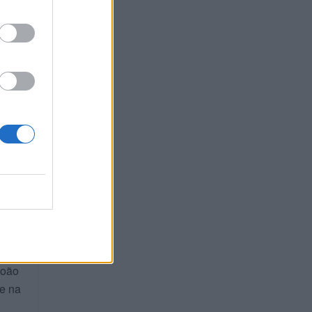
quase
com
João
se na