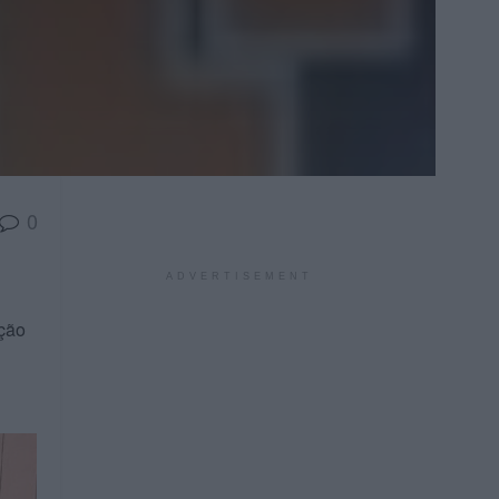
0
ADVERTISEMENT
ição