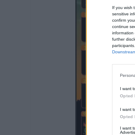
If you wish 
sensitive in
confirm you
continue se
information 
further disc
participants
Downstream 
Persona
I want t
Opted 
I want t
Opted 
I want 
Advertis