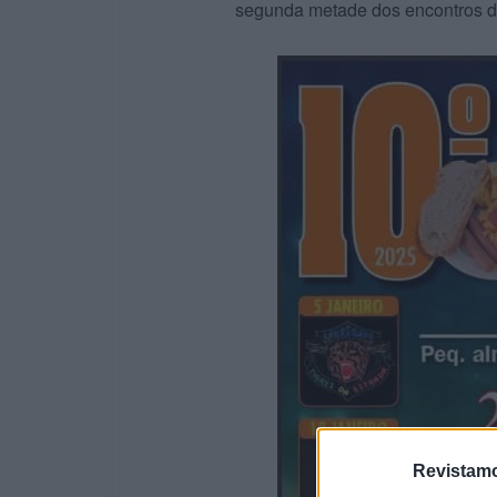
segunda metade dos encontros d
Revistamo