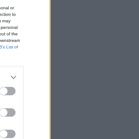
sonal or
ection to
ou may
 personal
out of the
 downstream
B’s List of