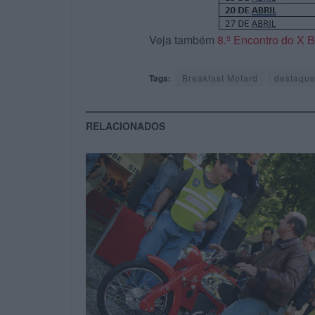
Veja também
8.º Encontro do X B
Tags:
Breakfast Motard
destaqu
RELACIONADOS