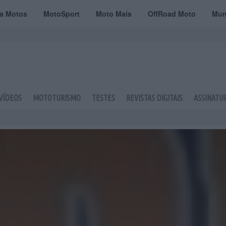
ta Motos
MotoSport
Moto Mais
OffRoad Moto
Mun
VÍDEOS
MOTOTURISMO
TESTES
REVISTAS DIGITAIS
ASSINATU