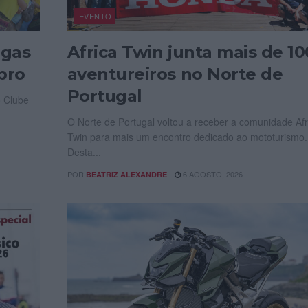
EVENTO
igas
Africa Twin junta mais de 10
bro
aventureiros no Norte de
Portugal
o Clube
O Norte de Portugal voltou a receber a comunidade Afr
Twin para mais um encontro dedicado ao mototurismo.
Desta...
POR
6 AGOSTO, 2026
BEATRIZ ALEXANDRE