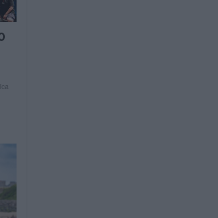
0
ica