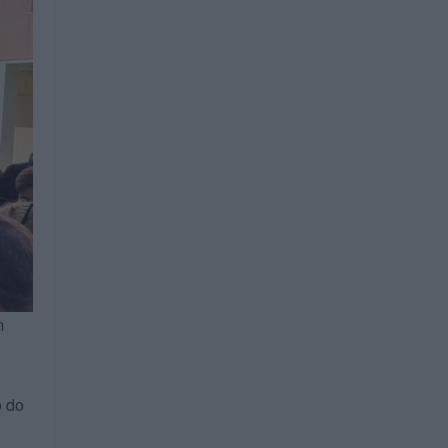
m
o do