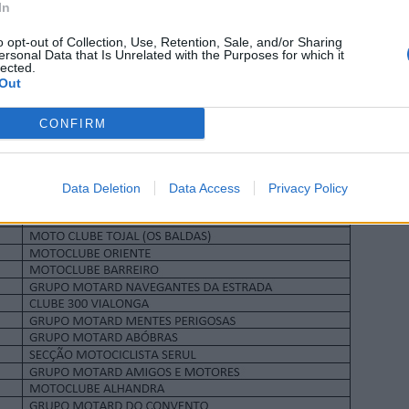
In
idas na
respetiva rede social.
o opt-out of Collection, Use, Retention, Sale, and/or Sharing
ersonal Data that Is Unrelated with the Purposes for which it
lected.
otalidade da planificação para 2025 é a apresentada abaixo, 
Out
coa, não se realiza:
CONFIRM
Data Deletion
Data Access
Privacy Policy