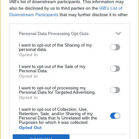
IAB’s list of downstream participants. This information may
also be disclosed by us to third parties on the
IAB’s List of
Downstream Participants
that may further disclose it to other
third parties.
EVENTO
Personal Data Processing Opt Outs
Africa Twin junta mais de 100 aventureiros
I want to opt-out of the Sharing of my
no Norte de Portugal
personal data.
Opted In
O Norte de Portugal voltou a receber a comunidade Africa
Twin para mais um encontro dedicado ao mototurismo.
I want to opt-out of the Sale of my
Personal Data.
Desta...
Opted In
POR
BEATRIZ ALEXANDRE
6 AGOSTO, 2026
I want to opt-out of processing my
Personal Data for Targeted Advertising.
Opted In
I want to opt-out of Collection, Use,
Retention, Sale, and/or Sharing of my
Personal Data that Is Unrelated with the
Purposes for which it was collected.
Opted Out