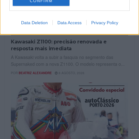
CONFIRM
Data Deletion
Data Access
Privacy Policy
NOTÍCIAS
Kawasaki Z1100: precisão renovada e
resposta mais imediata
A Kawasaki volta a subir a fasquia no segmento das
Supernaked com a nova Z1100. O modelo representa o...
POR
BEATRIZ ALEXANDRE
6 AGOSTO, 2026