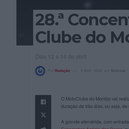
28.ª Concen
Clube do Mo
Dias 12 a 14 de abril
Por
Redação
9 Abril, 2024
em
Notícias
O MotoClube do Montijo vai reali
duração de três dias, ou seja, de
A grande efeméride, com entrada l