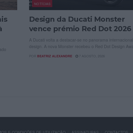
NOTÍCIAS
is
Design da Ducati Monster
à
vence prémio Red Dot 2026
A Ducati volta a destacar-se no panorama internaciona
design. A nova Monster recebeu o Red Dot Design Awa
cado
POR
7 AGOSTO, 2026
BEATRIZ ALEXANDRE
OS E CONDIÇÕES DE UTILIZAÇÃO
ASSINATURAS
CONTACTOS