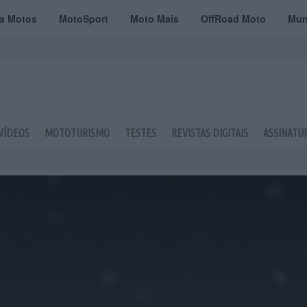
ta Motos
MotoSport
Moto Mais
OffRoad Moto
Mun
VÍDEOS
MOTOTURISMO
TESTES
REVISTAS DIGITAIS
ASSINATU