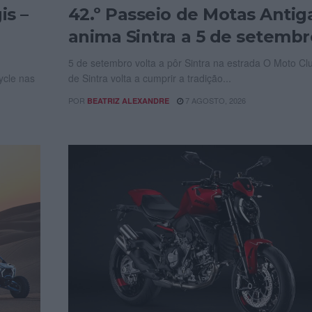
is –
42.º Passeio de Motas Antig
anima Sintra a 5 de setembr
5 de setembro volta a pôr Sintra na estrada O Moto Cl
ycle nas
de Sintra volta a cumprir a tradição...
POR
7 AGOSTO, 2026
BEATRIZ ALEXANDRE