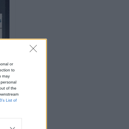
sonal or
ection to
ou may
 personal
out of the
 downstream
B’s List of