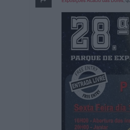
Exposições Acácio das Dores
, q