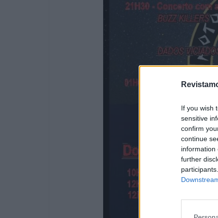
Revistamo
If you wish 
sensitive in
confirm you
continue se
information 
further disc
participants
Downstream 
Persona