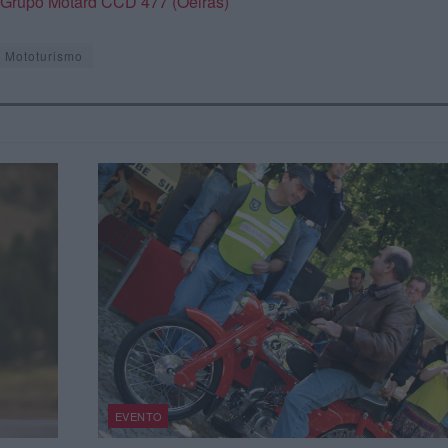
o Grupo Motard CCD 477 (Oeiras)
Mototurismo
EVENTO