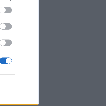
 ou
 como
a ter
e