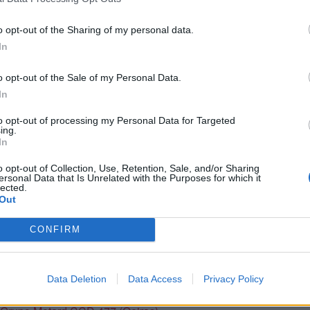
o opt-out of the Sharing of my personal data.
In
o opt-out of the Sale of my Personal Data.
In
l ter acesso a acampamento coberto e ter as refeições incluídas,
to opt-out of processing my Personal Data for Targeted
que representa uma segurança e conforto adicionais, mas nada
ing.
In
cer toda a oferta de atividades.
o opt-out of Collection, Use, Retention, Sale, and/or Sharing
ersonal Data that Is Unrelated with the Purposes for which it
o
12.º Breakfast Motard ter sido no Barreiro,
a Margem Sul volta 
lected.
os, sendo que esta concentração, entre outros, tem também o
Out
e Motociclismo de Portugal
.
CONFIRM
idas no mail
motoclube.montijo@gmail.com
ou na respetiva
red
Data Deletion
Data Access
Privacy Policy