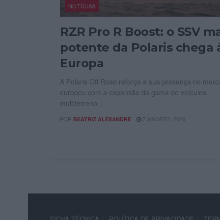
NOTÍCIAS
RZR Pro R Boost: o SSV ma
potente da Polaris chega 
Europa
A Polaris Off Road reforça a sua presença no mer
europeu com a expansão da gama de veículos
multiterreno...
POR
7 AGOSTO, 2026
BEATRIZ ALEXANDRE
FICHA TÉCNICA
POLÍTICA DE PRIVACIDADE
TERM