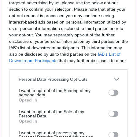
possível vermos, com detalhe, cenas de coragem, de
targeted advertising by us, please use the below opt-out
humor, de desalento, de triunfo, de desespero, da
section to confirm your selection. Please note that after your
opt-out request is processed you may continue seeing
camaradagem, de puro sofrimento, acidentes mais
interest-based ads based on personal information utilized by
ou menos graves, falhas mecânicas (muitas)… e que
us or personal information disclosed to third parties prior to
mesmo com tantos obstáculos é possível seguir em
your opt-out. You may separately opt-out of the further
frente! Uma verdadeira lição de vida!
disclosure of your personal information by third parties on the
IAB’s list of downstream participants. This information may
also be disclosed by us to third parties on the
IAB’s List of
Downstream Participants
that may further disclose it to other
third parties.
Personal Data Processing Opt Outs
I want to opt-out of the Sharing of my
personal data.
Opted In
I want to opt-out of the Sale of my
Personal Data.
Opted In
O sucesso foi de tal ordem que após o final desta
volta ao mundo em 115 dias
as viagens de aventura
I want to opt-out of processing my