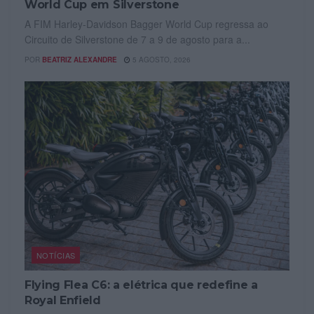
World Cup em Silverstone
A FIM Harley-Davidson Bagger World Cup regressa ao
Circuito de Silverstone de 7 a 9 de agosto para a...
POR
BEATRIZ ALEXANDRE
5 AGOSTO, 2026
NOTÍCIAS
Flying Flea C6: a elétrica que redefine a
Royal Enfield