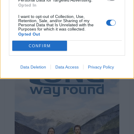
Personal Data for Targeted Advertising.
em moto nunca mais foram o mesmo e os dois
Opted In
intrépidos viajantes fizeram depois novas aventuras
I want to opt-out of Collection, Use,
pelo mundo fora:
Long Way Down
(2007),
Long Way
Retention, Sale, and/or Sharing of my
Personal Data that Is Unrelated with the
Up
(2019) são dois bons exemplos, mas foi a
Purposes for which it was collected.
Opted Out
primeira que fica pelo caráter inovador e por ser a
pioneira.
CONFIRM
Data Deletion
Data Access
Privacy Policy