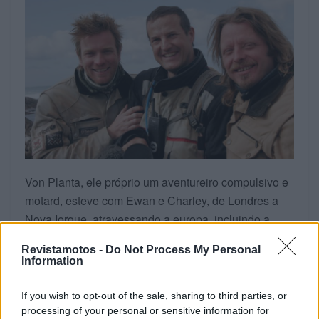
Von Planta, ele próprio um aventureiro compulsivo e
motard, esteve com Ewan e Charley, de Londres a
Nova Iorque, atravessando a europa, incluindo a
agora flagelada Ucrânia, o Kazaquistão, a Mongólia,
Revistamotos -
Do Not Process My Personal
a invasora Rússia, a travessia do Pacífico para o
Information
Alaska, o Canadá e, finalmente, os Estados Unidos.
If you wish to opt-out of the sale, sharing to third parties, or
É também graças a ele e à sua equipa que se tornou
processing of your personal or sensitive information for