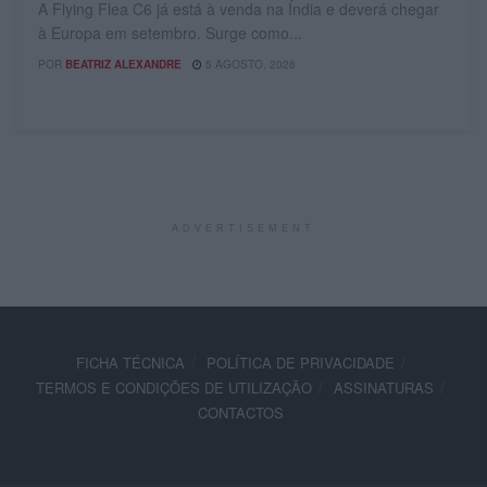
A Flying Flea C6 já está à venda na Índia e deverá chegar
à Europa em setembro. Surge como...
POR
BEATRIZ ALEXANDRE
5 AGOSTO, 2026
ADVERTISEMENT
FICHA TÉCNICA
POLÍTICA DE PRIVACIDADE
TERMOS E CONDIÇÕES DE UTILIZAÇÃO
ASSINATURAS
CONTACTOS