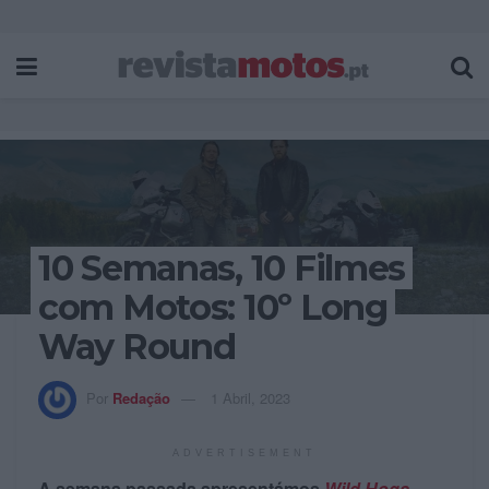
10 Semanas, 10 Filmes
com Motos: 10º Long
Way Round
Por
Redação
1 Abril, 2023
ADVERTISEMENT
A semana passada apresentámos
Wild Hogs
,