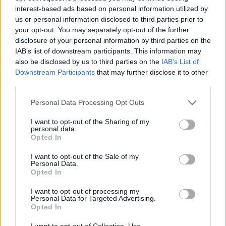
interest-based ads based on personal information utilized by
us or personal information disclosed to third parties prior to
your opt-out. You may separately opt-out of the further
disclosure of your personal information by third parties on the
IAB’s list of downstream participants. This information may
also be disclosed by us to third parties on the
IAB’s List of
Downstream Participants
that may further disclose it to other
third parties.
Personal Data Processing Opt Outs
I want to opt-out of the Sharing of my
personal data.
Opted In
MOTOMAIS
I want to opt-out of the Sale of my
Personal Data.
Indian Chief Vintage Sturgis – Nova versão
Opted In
limitada
A nova Indian Chief Vintage Sturgis, SD Edition,
I want to opt-out of processing my
Personal Data for Targeted Advertising.
homenageia o papel fundamental da Indian Motorcycle nas
Opted In
origens do encontro...
I want to opt-out of Collection, Use,