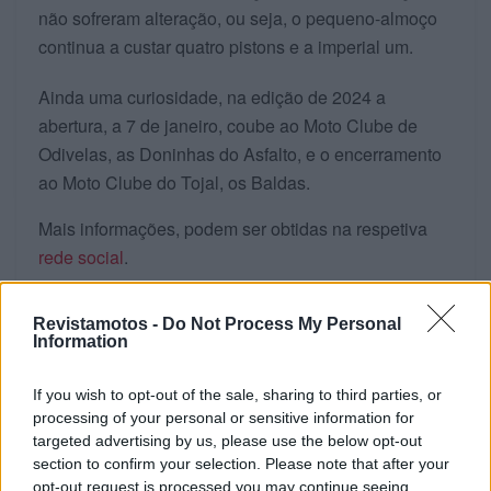
não sofreram alteração, ou seja, o pequeno-almoço
continua a custar quatro pistons e a imperial um.
Ainda uma curiosidade, na edição de 2024 a
abertura, a 7 de janeiro, coube ao Moto Clube de
Odivelas, as Doninhas do Asfalto, e o encerramento
ao Moto Clube do Tojal, os Baldas.
Mais informações, podem ser obtidas na respetiva
rede social
.
Veja também
Balanço do IX Breakfast Motard e
Revistamotos -
Do Not Process My Personal
previsão para 2025
Information
Tags:
Breakfast Motard
destaque
Gastronomia
If you wish to opt-out of the sale, sharing to third parties, or
Mototurismo
processing of your personal or sensitive information for
targeted advertising by us, please use the below opt-out
section to confirm your selection. Please note that after your
opt-out request is processed you may continue seeing
RELACIONADOS