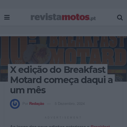
X edição do Breakfast
Motard começa daqui a
um mês
Por
Redação
5 Dezembro, 2024
ADVERTISEMENT
Ao longo das nove edições anteriores o
Breakfast