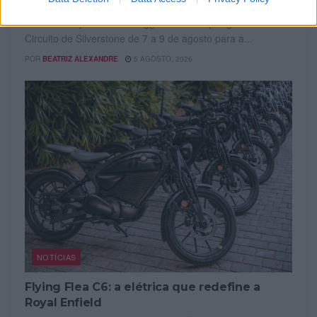
World Cup em Silverstone
A FIM Harley-Davidson Bagger World Cup regressa ao
Circuito de Silverstone de 7 a 9 de agosto para a...
POR
BEATRIZ ALEXANDRE
5 AGOSTO, 2026
NOTÍCIAS
Flying Flea C6: a elétrica que redefine a
Royal Enfield