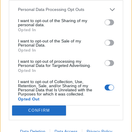
Agostini
Personal Data Processing Opt Outs
Giacomo Agostini e as duas rodas vão estar no centro das
atenções do XXIII autoClássico na Exponor, em
I want to opt-out of the Sharing of my
Matosinhos,...
personal data.
Opted In
POR
FERNANDO NETO
6 AGOSTO, 2026
I want to opt-out of the Sale of my
Personal Data.
Opted In
I want to opt-out of processing my
Personal Data for Targeted Advertising.
Opted In
I want to opt-out of Collection, Use,
Retention, Sale, and/or Sharing of my
Personal Data that Is Unrelated with the
Purposes for which it was collected.
Opted Out
CONFIRM
NOTÍCIAS
Max Toth entra em cena e agita a Bagger
Data Deletion
Data Access
Privacy Policy