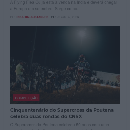
A Flying Flea C6 já está à venda na Índia e deverá chegar
à Europa em setembro. Surge como...
POR
BEATRIZ ALEXANDRE
5 AGOSTO, 2026
COMPETIÇÃO
Cinquentenário do Supercross da Poutena
celebra duas rondas do CNSX
O Supercross da Poutena celebrou 50 anos com uma