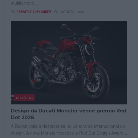
multiterreno...
POR
BEATRIZ ALEXANDRE
7 AGOSTO, 2026
NOTÍCIAS
Design da Ducati Monster vence prémio Red
Dot 2026
A Ducati volta a destacar-se no panorama internacional do
design. A nova Monster recebeu o Red Dot Design Award...