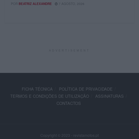
POR
BEATRIZ ALEXANDRE
7 AGOSTO, 2026
ADVERTISEMENT
FICHA TÉCNICA
POLÍTICA DE PRIVACIDADE
TERMOS E CONDIÇÕES DE UTILIZAÇÃO
ASSINATURAS
CONTACTOS
Copyright © 2023 - revistamotos.pt