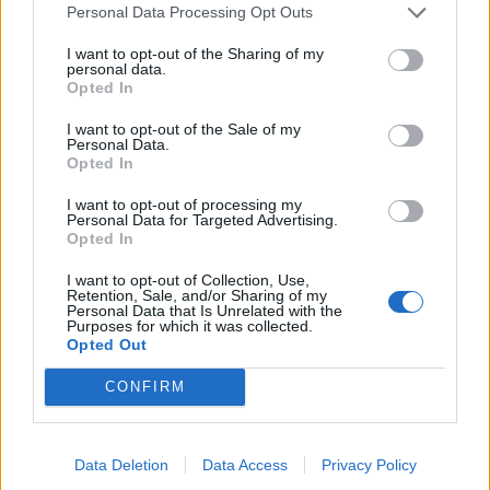
Personal Data Processing Opt Outs
homenageia o papel fundamental da Indian Motorcycle nas
origens do encontro...
I want to opt-out of the Sharing of my
personal data.
POR
FERNANDO NETO
7 AGOSTO, 2026
Opted In
I want to opt-out of the Sale of my
Personal Data.
Opted In
I want to opt-out of processing my
Personal Data for Targeted Advertising.
Opted In
I want to opt-out of Collection, Use,
Retention, Sale, and/or Sharing of my
Personal Data that Is Unrelated with the
Purposes for which it was collected.
Opted Out
EVENTO
CONFIRM
42.º Passeio de Motas Antigas anima Sintra a
5 de setembro
Data Deletion
Data Access
Privacy Policy
5 de setembro volta a pôr Sintra na estrada O Moto Clube