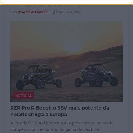
de Sintra volta a cumprir a tradição...
POR
BEATRIZ ALEXANDRE
7 AGOSTO, 2026
NOTÍCIAS
RZR Pro R Boost: o SSV mais potente da
Polaris chega à Europa
A Polaris Off Road reforça a sua presença no mercado
europeu com a expansão da gama de veículos