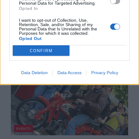
Personal Data for Targeted Advertising.
Indian Chief Vintage Sturgis – Nova versão
Opted In
limitada
A nova Indian Chief Vintage Sturgis, SD Edition,
I want to opt-out of Collection, Use,
Retention, Sale, and/or Sharing of my
homenageia o papel fundamental da Indian Motorcycle nas
Personal Data that Is Unrelated with the
origens do encontro...
Purposes for which it was collected.
Opted Out
POR
FERNANDO NETO
7 AGOSTO, 2026
CONFIRM
Data Deletion
Data Access
Privacy Policy
EVENTO