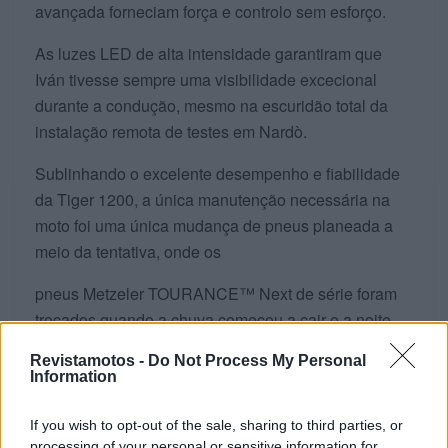
avançada forneciam força e controlo sem esforço.
As luzes LED de alta intensidade garantiram que
Iván tivesse sempre uma visibilidade excecional
durante a condução, mesmo na escuridão total da
instalação remota de testes em Nardò.
Sublinhando o excelente desempenho e fiabilidade
da Tiger 1200, a única manutenção necessária na
moto foi uma única mudança de pneus planeada a
meio da tentativa, onde os
pneus Metzeler TOURANCE™ Next de série foram
trocados quando a chuva começou a cair e a noite
chegou.
Revistamotos -
Do Not Process My Personal
Information
PÁGINA 3 DE 6
If you wish to opt-out of the sale, sharing to third parties, or
processing of your personal or sensitive information for