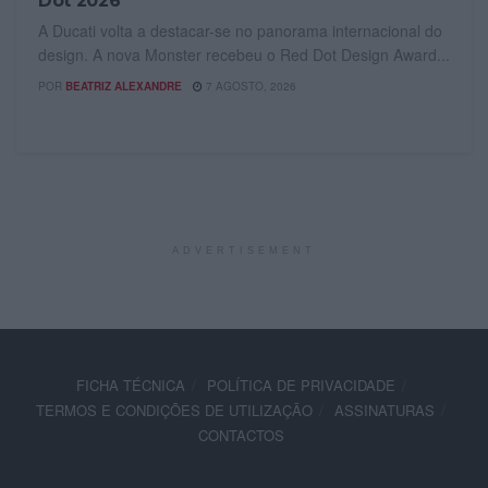
Dot 2026
A Ducati volta a destacar-se no panorama internacional do
design. A nova Monster recebeu o Red Dot Design Award...
POR
BEATRIZ ALEXANDRE
7 AGOSTO, 2026
ADVERTISEMENT
FICHA TÉCNICA
POLÍTICA DE PRIVACIDADE
TERMOS E CONDIÇÕES DE UTILIZAÇÃO
ASSINATURAS
CONTACTOS