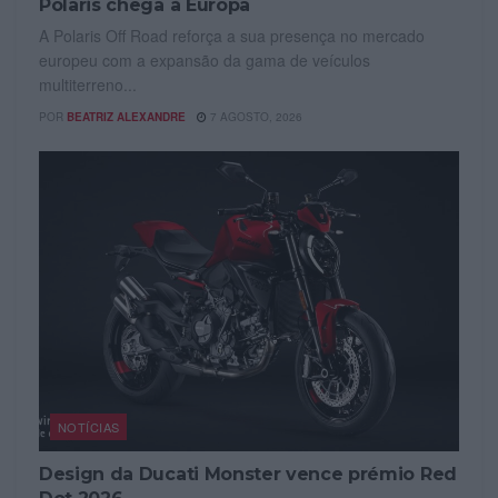
Polaris chega à Europa
A Polaris Off Road reforça a sua presença no mercado
europeu com a expansão da gama de veículos
multiterreno...
POR
BEATRIZ ALEXANDRE
7 AGOSTO, 2026
NOTÍCIAS
Design da Ducati Monster vence prémio Red