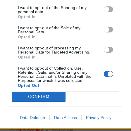
I want to opt-out of the Sharing of my
personal data.
Opted In
I want to opt-out of the Sale of my
Personal Data.
Opted In
I want to opt-out of processing my
Personal Data for Targeted Advertising.
Opted In
I want to opt-out of Collection, Use,
Retention, Sale, and/or Sharing of my
Personal Data that Is Unrelated with the
Purposes for which it was collected.
MOTOMAIS
Opted Out
Kawasaki Vulcan mantém-se na gama em
CONFIRM
2027
Fazendo parte, com orgulho, da lendária gama Kawasaki
Vulcan, a Vulcan S de média cilindrada apresenta já uma
Data Deletion
Data Access
Privacy Policy
boa...
POR
FERNANDO NETO
7 AGOSTO, 2026