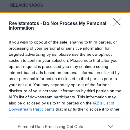
RELACIONADOS
Revistamotos -
Do Not Process My Personal
Information
If you wish to opt-out of the sale, sharing to third parties, or
processing of your personal or sensitive information for
targeted advertising by us, please use the below opt-out
section to confirm your selection. Please note that after your
opt-out request is processed you may continue seeing
interest-based ads based on personal information utilized by
us or personal information disclosed to third parties prior to
your opt-out. You may separately opt-out of the further
NOTÍCIAS
disclosure of your personal information by third parties on the
IAB’s list of downstream participants. This information may
Design da Ducati Monster vence prémio Red
also be disclosed by us to third parties on the
IAB’s List of
Dot 2026
Downstream Participants
that may further disclose it to other
A Ducati volta a destacar-se no panorama internacional do
third parties.
design. A nova Monster recebeu o Red Dot Design Award...
Personal Data Processing Opt Outs
POR
BEATRIZ ALEXANDRE
7 AGOSTO, 2026