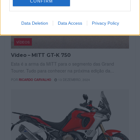
CONFIRM
Data Deletion
Data Access
Privacy Policy
VÍDEOS
Vídeo – MITT GT-K 750
Esta é a arma da MITT para o segmento das Grand
Tourer. Tudo para conhecer na próxima edição da...
POR
RICARDO CARVALHO
13 DEZEMBRO, 2024