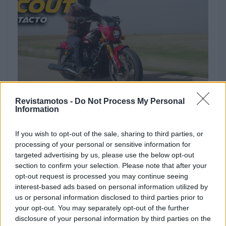
MOTOMAIS
Revistamotos -
Do Not Process My Personal
Information
Indian Scout: Mais de 100 anos de história
(Vídeo) | Contacto
If you wish to opt-out of the sale, sharing to third parties, or
As novas Indian Scout são o exemplo ideal do design
processing of your personal or sensitive information for
inspirado na história da marca americana que pertence
targeted advertising by us, please use the below opt-out
ao...
section to confirm your selection. Please note that after your
opt-out request is processed you may continue seeing
POR
REDAÇÃO
18 DEZEMBRO, 2024
interest-based ads based on personal information utilized by
us or personal information disclosed to third parties prior to
your opt-out. You may separately opt-out of the further
disclosure of your personal information by third parties on the