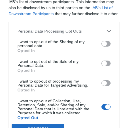
IAB’s list of downstream participants. This information may
also be disclosed by us to third parties on the
IAB’s List of
Downstream Participants
that may further disclose it to other
third parties.
Personal Data Processing Opt Outs
I want to opt-out of the Sharing of my
personal data.
Opted In
VÍDEOS
I want to opt-out of the Sale of my
Vídeo-Yamaha NMAX 125
Personal Data.
Opted In
Mais uma mês, mais uma scooter. Desta feita uma scooter
para a cidade que dá pelo nome de Yamaha...
I want to opt-out of processing my
Personal Data for Targeted Advertising.
POR
RICARDO CARVALHO
13 DEZEMBRO, 2024
Opted In
I want to opt-out of Collection, Use,
Retention, Sale, and/or Sharing of my
Personal Data that Is Unrelated with the
Purposes for which it was collected.
Opted Out