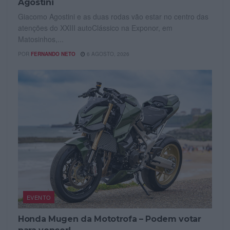
Agostini
Giacomo Agostini e as duas rodas vão estar no centro das
atenções do XXIII autoClássico na Exponor, em
Matosinhos,...
POR
FERNANDO NETO
6 AGOSTO, 2026
EVENTO
Honda Mugen da Mototrofa – Podem votar