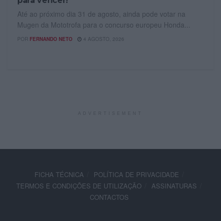
para vencer!
Até ao próximo dia 31 de agosto, ainda pode votar na
Mugen da Mototrofa para o concurso europeu Honda...
POR
FERNANDO NETO
4 AGOSTO, 2026
ADVERTISEMENT
FICHA TÉCNICA
POLÍTICA DE PRIVACIDADE
TERMOS E CONDIÇÕES DE UTILIZAÇÃO
ASSINATURAS
CONTACTOS