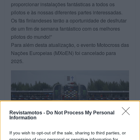
proporcionar instalações fantásticas a todos os
pilotos e às nossas diferentes partes interessadas.
Os fãs finlandeses terão a oportunidade de desfrutar
de um fim de semana fantástico com os melhores
pilotos do mundo!”
Para além desta atualização, o evento Motocross das
Nações Europeias (MXoEN) foi cancelado para
2025.
Revistamotos -
Do Not Process My Personal
Information
If you wish to opt-out of the sale, sharing to third parties, or
processing of your personal or sensitive information for