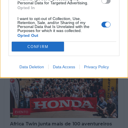
Personal Data for Targeted Advertising.
42.º Passeio de Motas Antigas anima Sintra a
Opted In
5 de setembro
5 de setembro volta a pôr Sintra na estrada O Moto Clube
I want to opt-out of Collection, Use,
Retention, Sale, and/or Sharing of my
de Sintra volta a cumprir a tradição...
Personal Data that Is Unrelated with the
Purposes for which it was collected.
POR
BEATRIZ ALEXANDRE
7 AGOSTO, 2026
Opted Out
CONFIRM
Data Deletion
Data Access
Privacy Policy
EVENTO
Africa Twin junta mais de 100 aventureiros