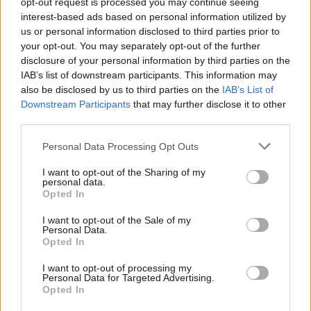
opt-out request is processed you may continue seeing
POR
BEATRIZ ALEXANDRE
6 AGOSTO, 2026
interest-based ads based on personal information utilized by
us or personal information disclosed to third parties prior to
your opt-out. You may separately opt-out of the further
disclosure of your personal information by third parties on the
IAB’s list of downstream participants. This information may
also be disclosed by us to third parties on the
IAB’s List of
Downstream Participants
that may further disclose it to other
third parties.
Personal Data Processing Opt Outs
I want to opt-out of the Sharing of my
personal data.
Opted In
NOTÍCIAS
I want to opt-out of the Sale of my
Personal Data.
Kawasaki Z1100: precisão renovada e
Opted In
resposta mais imediata
I want to opt-out of processing my
A Kawasaki volta a subir a fasquia no segmento das
Personal Data for Targeted Advertising.
Supernaked com a nova Z1100. O modelo representa o...
Opted In
POR
BEATRIZ ALEXANDRE
6 AGOSTO, 2026