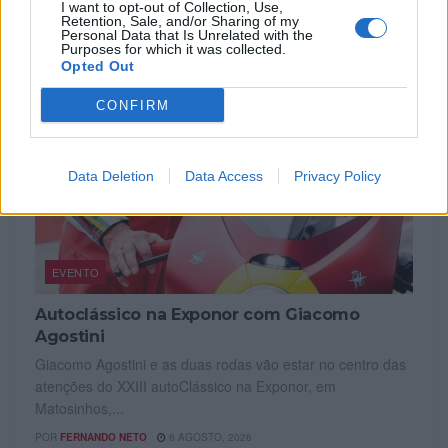
I want to opt-out of Collection, Use,
Retention, Sale, and/or Sharing of my
Personal Data that Is Unrelated with the
Purposes for which it was collected.
Opted Out
CONFIRM
Data Deletion
Data Access
Privacy Policy
EVENTO
Autoclássico na Exponor com Giacomo
Agostini
Giacomo Agostini e as duas rodas vão estar no centro das
atenções do XXIII autoClássico na Exponor, em
Matosinhos,...
POR
FERNANDO NETO
6 AGOSTO, 2026