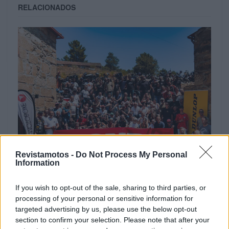
RELACIONADOS
EVENTO
Revistamotos -
Do Not Process My Personal
Information
Africa Twin junta mais de 100 aventureiros
no Norte de Portugal
If you wish to opt-out of the sale, sharing to third parties, or
processing of your personal or sensitive information for
O Norte de Portugal voltou a receber a comunidade Africa
targeted advertising by us, please use the below opt-out
Twin para mais um encontro dedicado ao mototurismo.
section to confirm your selection. Please note that after your
Desta...