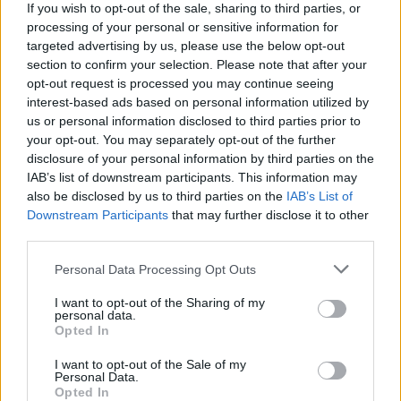
If you wish to opt-out of the sale, sharing to third parties, or
processing of your personal or sensitive information for
targeted advertising by us, please use the below opt-out
section to confirm your selection. Please note that after your
opt-out request is processed you may continue seeing
A bagger líder de classe vem equipada de série com
interest-based ads based on personal information utilized by
us or personal information disclosed to third parties prior to
o novo e completamente redesenhado sistema de
your opt-out. You may separately opt-out of the further
áudio PowerBand da Indian Motorcycle, com quatro
disclosure of your personal information by third parties on the
altifalantes de 100 watts, dois altifalantes de
IAB’s list of downstream participants. This information may
carenagem e dois altifalantes de alforge, juntamente
also be disclosed by us to third parties on the
IAB’s List of
Downstream Participants
that may further disclose it to other
com um novo assento com costuras personalizadas,
third parties.
proporcionando um estilo único e conforto de
condução durante todo o dia.
Personal Data Processing Opt Outs
Áudio PowerBand
que foi redesenhado para os
I want to opt-out of the Sharing of my
personal data.
modelos baggers e touring da Indian Motorcycle, os
Opted In
kits PowerBand Audio melhorados elevam a fasquia
I want to opt-out of the Sale of my
dos sistemas áudio premium com altifalantes de 100
Personal Data.
Opted In
watts que produzem maior volume, maior clareza e