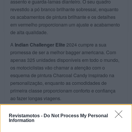
assento e guarda-lamas dianteiro. O seu quadro
revestido a pó branco brilhante sobressai, enquanto
os acabamentos de pintura brilhante e os detalhes
em vermelho proporcionam um ajuste e acabamento
de alta qualidade.
A
Indian Challenger Elite
2024 cumpre a sua
promessa de ser a melhor bagger americana. Com
apenas 325 unidades disponíveis em todo o mundo,
os motociclistas vão chamar a atenção com o
esquema de pintura Charcoal Candy inspirado na
personalização, enquanto as comodidades de
primeira classe proporcionam conforto e confiança
ao fazer longas viagens.
Revistamotos -
Do Not Process My Personal
Information