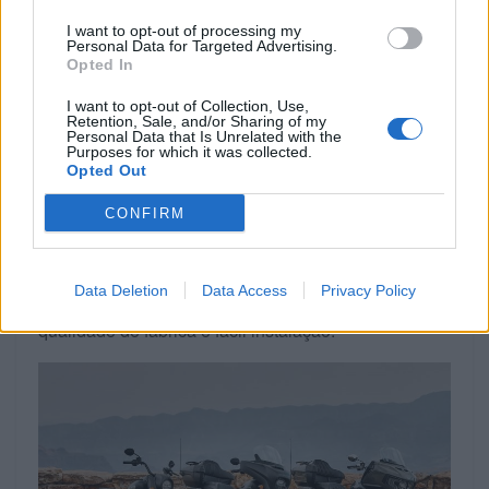
mais graves.
I want to opt-out of processing my
Personal Data for Targeted Advertising.
Opted In
I want to opt-out of Collection, Use,
Retention, Sale, and/or Sharing of my
Personal Data that Is Unrelated with the
Purposes for which it was collected.
Opted Out
CONFIRM
A próxima geração do PowerBand Audio apresenta
Data Deletion
Data Access
Privacy Policy
um som potente, um estilo totalmente novo,
qualidade de fábrica e fácil instalação.