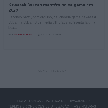
Kawasaki Vulcan mantém-se na gama em
2027
Fazendo parte, com orgulho, da lendária gama Kawasaki
Vulcan, a Vulcan S de média cilindrada apresenta já uma
boa...
POR
FERNANDO NETO
7 AGOSTO, 2026
ADVERTISEMENT
FICHA TÉCNICA
POLÍTICA DE PRIVACIDADE
TERMOS E CONDIÇÕES DE UTILIZAÇÃO
ASSINATURAS