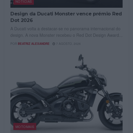
NOTÍCIAS
Design da Ducati Monster vence prémio Red
Dot 2026
A Ducati volta a destacar-se no panorama internacional do
design. A nova Monster recebeu o Red Dot Design Award...
POR
BEATRIZ ALEXANDRE
7 AGOSTO, 2026
MOTOMAIS