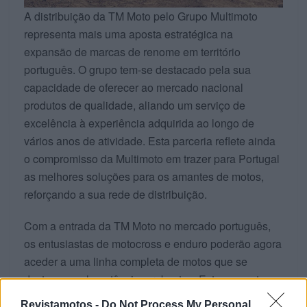
A distribuição da TM Moto pelo Grupo Multimoto
representa mais uma aposta estratégica na
expansão de marcas de renome em território
português. O grupo tem-se destacado pela sua
capacidade de oferecer ao mercado nacional
produtos de qualidade, aliando um serviço de
excelência à experiência adquirida ao longo de
vários anos de atividade. Esta parceria reflete ainda
o compromisso da Multimoto em trazer para Portugal
as melhores soluções para os amantes de motos,
reforçando a sua rede de distribuição.
Com a entrada da TM Moto no mercado português,
os entusiastas de motocross e enduro poderão agora
aceder a uma linha completa de motos que se
destacam pela potência e robustez. Esta nova etapa
representa uma oportunidade de crescimento para
Revistamotos -
Do Not Process My Personal