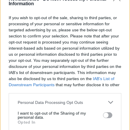
ambas as partes, com a TM Moto a beneficiar da
Information
vasta experiência do Grupo Multimoto na
dinamização do setor de motociclos no país.
If you wish to opt-out of the sale, sharing to third parties, or
processing of your personal or sensitive information for
Para mais informações sobre os modelos TM Moto
targeted advertising by us, please use the below opt-out
section to confirm your selection. Please note that after your
disponíveis em Portugal, bem como as condições de
opt-out request is processed you may continue seeing
venda, visite o site oficial do Grupo Multimoto
interest-based ads based on personal information utilized by
em
www.multimoto.pt
.
us or personal information disclosed to third parties prior to
your opt-out. You may separately opt-out of the further
Tags:
destaque
GRupo Multimoto
TM Moto
disclosure of your personal information by third parties on the
IAB’s list of downstream participants. This information may
also be disclosed by us to third parties on the
IAB’s List of
Downstream Participants
that may further disclose it to other
RELACIONADOS
third parties.
Personal Data Processing Opt Outs
I want to opt-out of the Sharing of my
personal data.
Opted In