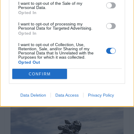
I want to opt-out of the Sale of my
Personal Data.
Opted In
I want to opt-out of processing my
Personal Data for Targeted Advertising.
Opted In
EVENTO
I want to opt-out of Collection, Use,
Retention, Sale, and/or Sharing of my
Personal Data that Is Unrelated with the
Africa Twin junta mais de 100 aventureiros
Purposes for which it was collected.
no Norte de Portugal
Opted Out
O Norte de Portugal voltou a receber a comunidade Africa
CONFIRM
Twin para mais um encontro dedicado ao mototurismo.
Desta...
POR
BEATRIZ ALEXANDRE
6 AGOSTO, 2026
Data Deletion
Data Access
Privacy Policy