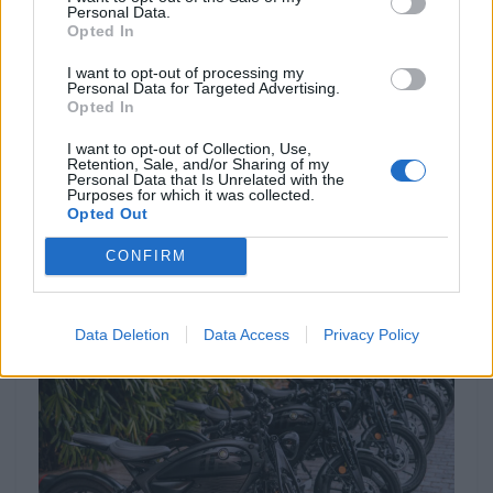
Personal Data.
Opted In
I want to opt-out of processing my
Personal Data for Targeted Advertising.
Opted In
NOTÍCIAS
I want to opt-out of Collection, Use,
Retention, Sale, and/or Sharing of my
Personal Data that Is Unrelated with the
Max Toth entra em cena e agita a Bagger
Purposes for which it was collected.
World Cup em Silverstone
Opted Out
A FIM Harley-Davidson Bagger World Cup regressa ao
CONFIRM
Circuito de Silverstone de 7 a 9 de agosto para a...
POR
BEATRIZ ALEXANDRE
5 AGOSTO, 2026
Data Deletion
Data Access
Privacy Policy