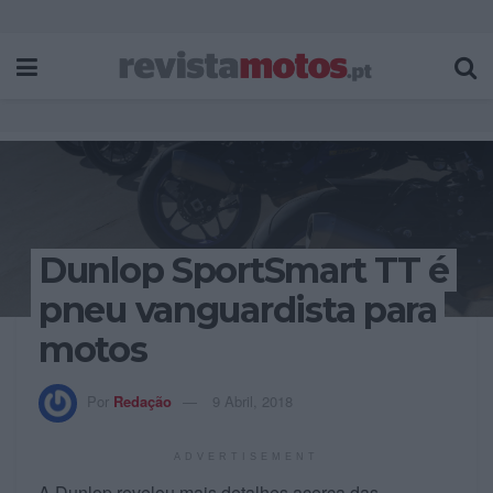
Dunlop SportSmart TT é
pneu vanguardista para
motos
Por
Redação
9 Abril, 2018
ADVERTISEMENT
A Dunlop revelou mais detalhes acerca das