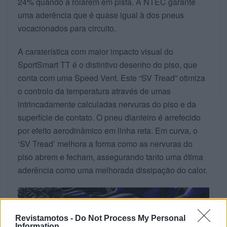
24% quando a rolarem em pista. A NTEC garante
uma aderência que é quase igual à dos pneus
vocacionados para circuito.
A caraterística com maior impacto visual do
SportSmart TT é o distintivo desenho do piso, que
conta com uma Speed Vent. Este “SV Tread” otimiza
o controlo da temperatura através de umas
intrincadamente calculadas nervuras do piso e da
superfície de contato. O pneu dianteiro é arrefecido
por efeito aerodinâmico em linha reta. Em curva, o
‘SV Tread’ melhora a forma como as nervuras do
piso abrem e fecham, assegurando tanto uma ótima
aderência como uma melhorada dissipação do calor.
Revistamotos -
Do Not Process My Personal
Information