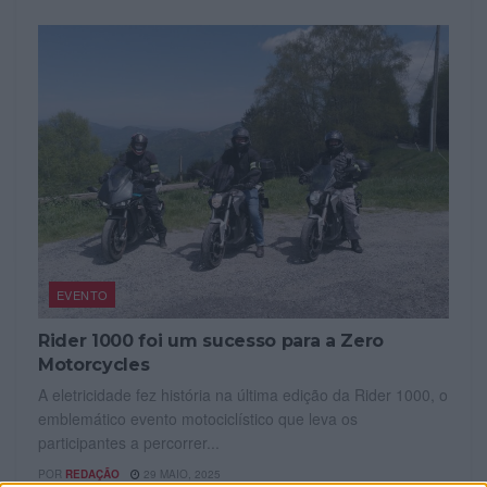
EVENTO
Rider 1000 foi um sucesso para a Zero
Motorcycles
A eletricidade fez história na última edição da Rider 1000, o
emblemático evento motociclístico que leva os
participantes a percorrer...
POR
REDAÇÃO
29 MAIO, 2025