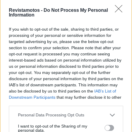
Revistamotos -
Do Not Process My Personal
Information
If you wish to opt-out of the sale, sharing to third parties, or
processing of your personal or sensitive information for
targeted advertising by us, please use the below opt-out
section to confirm your selection. Please note that after your
opt-out request is processed you may continue seeing
interest-based ads based on personal information utilized by
us or personal information disclosed to third parties prior to
your opt-out. You may separately opt-out of the further
disclosure of your personal information by third parties on the
EVENTO
IAB’s list of downstream participants. This information may
Mototerapia funciona com a moto elétrica
also be disclosed by us to third parties on the
IAB’s List of
Downstream Participants
that may further disclose it to other
da Nicot
third parties.
No passado sábado, dia 17 de maio, a associação sem fins
lucrativos No Barriers ODV inaugurou o uso da sua...
Personal Data Processing Opt Outs
POR
REDAÇÃO
29 MAIO, 2025
I want to opt-out of the Sharing of my
personal data.