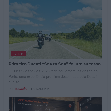
EVENTO
Primeiro Ducati “Sea to Sea” foi um sucesso
O Ducati Sea to Sea 2025 terminou ontem, na cidade do
Porto, uma experiência premium desenhada pela Ducati
que se...
POR
REDAÇÃO
27 MAIO, 2025