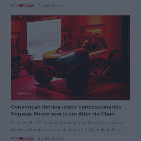
POR
REDAÇÃO
4 JUNHO, 2025
EVENTO
Convenção Ibérica reúne concessionários
Segway Powersports em Alter do Chão
Os dias 26 e 27 de maio foram marcantes para a marca
Segway Powersports a nível Ibérico. A Coudelaria Alter...
POR
REDAÇÃO
2 JUNHO, 2025