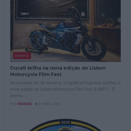
EVENTO
Ducati brilha na nona edição do Lisbon
Motorcycle Film Fest
No passado fim de semana, a capital portuguesa acolheu a
nona edição do Lisbon Motorcycle Film Fest (LxMFF). O
evento,...
POR
REDAÇÃO
21 MAIO, 2025