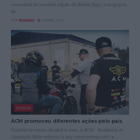
vencedora da primeira edição do Ahead Start, o programa
de...
POR
REDAÇÃO
3 JUNHO, 2025
EVENTO
ACM promoveu diferentes ações pelo país
Durante os meses de abril e maio, a ACM - Academia de
Condução Moto reforçou o seu compromisso com a...