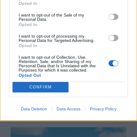
Opted In
I want to opt-out of the Sale of my
Personal Data.
Opted In
I want to opt-out of processing my
Personal Data for Targeted Advertising.
Opted In
I want to opt-out of Collection, Use,
Retention, Sale, and/or Sharing of my
Personal Data that Is Unrelated with the
Purposes for which it was collected.
EVENTO
Opted Out
Ducati Norte homenageia motociclismo com
CONFIRM
passeio a 14 de junho
A Ducati Norte vai realizar o seu 100º Passeio Mensal no
próximo dia 14 de junho. Um marco significativo e...
Data Deletion
Data Access
Privacy Policy
POR
REDAÇÃO
28 MAIO, 2025