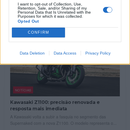
Desta...
I want to opt-out of Collection, Use,
Retention, Sale, and/or Sharing of my
POR
BEATRIZ ALEXANDRE
6 AGOSTO, 2026
Personal Data that Is Unrelated with the
Purposes for which it was collected.
Opted Out
CONFIRM
Data Deletion
Data Access
Privacy Policy
NOTÍCIAS
Kawasaki Z1100: precisão renovada e
resposta mais imediata
A Kawasaki volta a subir a fasquia no segmento das
Supernaked com a nova Z1100. O modelo representa o...