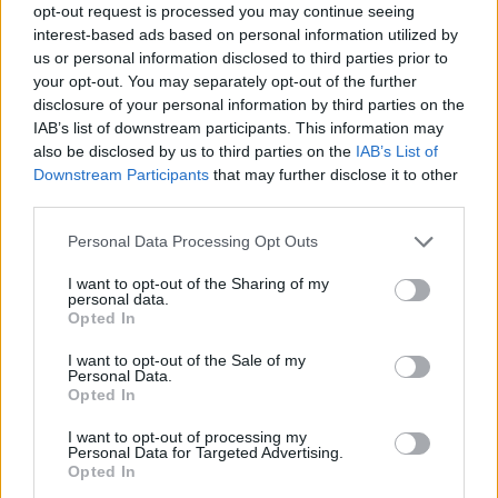
opt-out request is processed you may continue seeing
RELACIONADOS
interest-based ads based on personal information utilized by
us or personal information disclosed to third parties prior to
your opt-out. You may separately opt-out of the further
disclosure of your personal information by third parties on the
IAB’s list of downstream participants. This information may
also be disclosed by us to third parties on the
IAB’s List of
Downstream Participants
that may further disclose it to other
third parties.
Personal Data Processing Opt Outs
I want to opt-out of the Sharing of my
personal data.
Opted In
EVENTO
I want to opt-out of the Sale of my
Personal Data.
Opted In
Africa Twin junta mais de 100 aventureiros
no Norte de Portugal
I want to opt-out of processing my
O Norte de Portugal voltou a receber a comunidade Africa
Personal Data for Targeted Advertising.
Opted In
Twin para mais um encontro dedicado ao mototurismo.