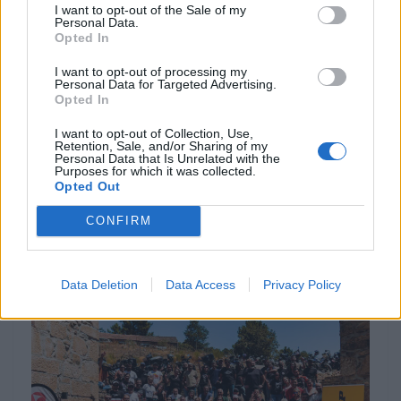
I want to opt-out of the Sale of my
Personal Data.
Opted In
I want to opt-out of processing my
Personal Data for Targeted Advertising.
MOTOMAIS
Opted In
I want to opt-out of Collection, Use,
Kawasaki Vulcan mantém-se na gama em
Retention, Sale, and/or Sharing of my
2027
Personal Data that Is Unrelated with the
Purposes for which it was collected.
Fazendo parte, com orgulho, da lendária gama Kawasaki
Opted Out
Vulcan, a Vulcan S de média cilindrada apresenta já uma
boa...
CONFIRM
POR
FERNANDO NETO
7 AGOSTO, 2026
Data Deletion
Data Access
Privacy Policy