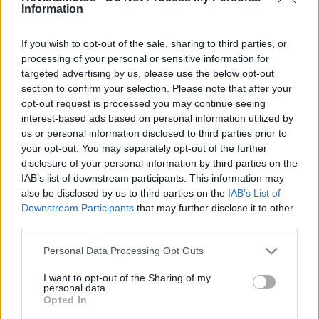
Information
If you wish to opt-out of the sale, sharing to third parties, or
processing of your personal or sensitive information for
targeted advertising by us, please use the below opt-out
section to confirm your selection. Please note that after your
NOTÍCIAS
opt-out request is processed you may continue seeing
interest-based ads based on personal information utilized by
Design da Ducati Monster vence prémio Red
us or personal information disclosed to third parties prior to
Dot 2026
your opt-out. You may separately opt-out of the further
A Ducati volta a destacar-se no panorama internacional do
disclosure of your personal information by third parties on the
design. A nova Monster recebeu o Red Dot Design Award...
IAB’s list of downstream participants. This information may
also be disclosed by us to third parties on the
IAB’s List of
POR
BEATRIZ ALEXANDRE
7 AGOSTO, 2026
Downstream Participants
that may further disclose it to other
third parties.
Personal Data Processing Opt Outs
I want to opt-out of the Sharing of my
personal data.
Opted In