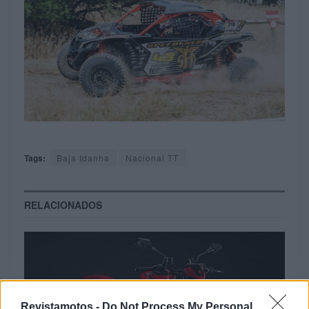
Tags:
Baja Idanha
Nacional TT
RELACIONADOS
Revistamotos -
Do Not Process My Personal