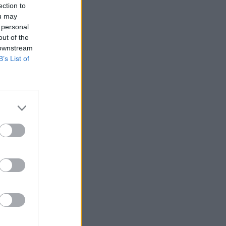
ection to
ou may
 personal
out of the
 downstream
B’s List of