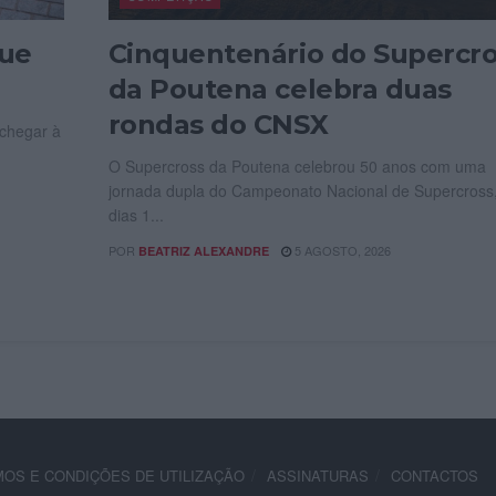
que
Cinquentenário do Supercr
da Poutena celebra duas
rondas do CNSX
 chegar à
O Supercross da Poutena celebrou 50 anos com uma
jornada dupla do Campeonato Nacional de Supercross
dias 1...
POR
5 AGOSTO, 2026
BEATRIZ ALEXANDRE
OS E CONDIÇÕES DE UTILIZAÇÃO
ASSINATURAS
CONTACTOS