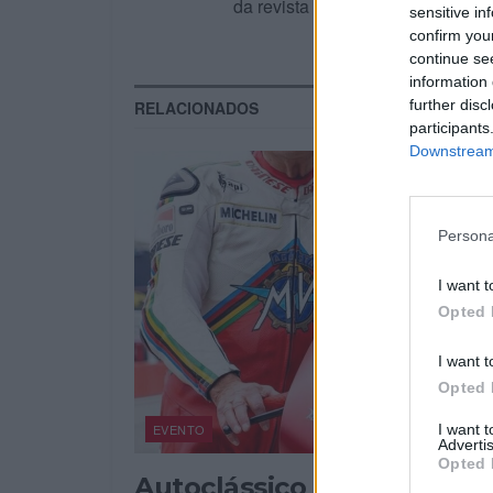
da revista Motos, que está nas b
sensitive in
confirm you
continue se
information 
further disc
RELACIONADOS
participants
Downstream 
Persona
I want t
Opted 
I want t
Opted 
I want 
EVENTO
Advertis
Opted 
Autoclássico na Exponor 