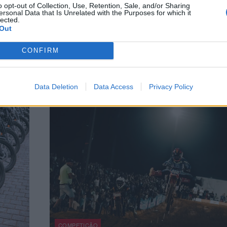
o opt-out of Collection, Use, Retention, Sale, and/or Sharing
agita a Bagger World Cup 
ersonal Data that Is Unrelated with the Purposes for which it
lected.
Silverstone
Out
tro das
A FIM Harley-Davidson Bagger World Cup regressa ao
CONFIRM
Circuito de Silverstone de 7 a 9 de agosto para a...
POR
5 AGOSTO, 2026
BEATRIZ ALEXANDRE
Data Deletion
Data Access
Privacy Policy
COMPETIÇÃO