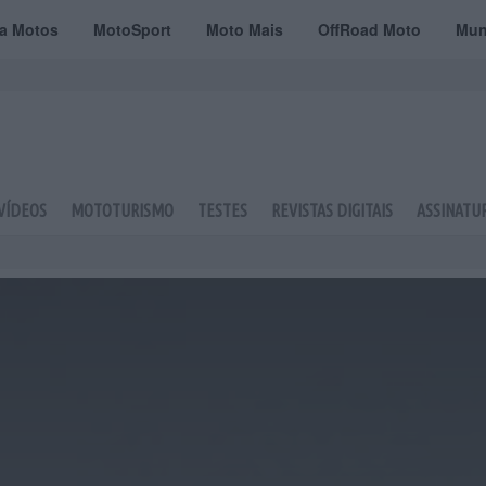
ta Motos
MotoSport
Moto Mais
OffRoad Moto
Mun
VÍDEOS
MOTOTURISMO
TESTES
REVISTAS DIGITAIS
ASSINATU