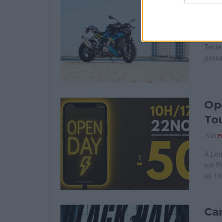
na
POR
F
Teste
passa
Op
To
POR
F
A Lon
em Po
as 10
Ca