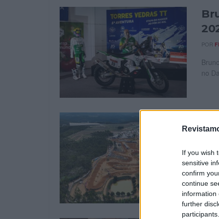
Br
20
POR
F
Bruno
no Da
ACT
Revistamo
POR
F
ACTIB
If you wish 
conhe
sensitive in
confirm you
continue se
information 
further disc
participants