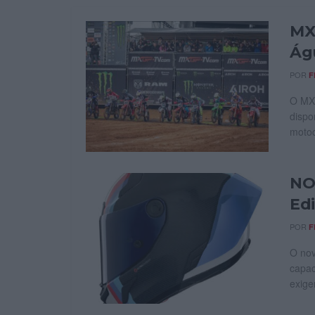
MX
Ág
POR
F
O MXG
dispo
motoc
NO
Ed
POR
F
O nov
capac
exige