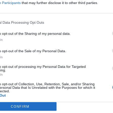
rtim Palma com Ducati no MX e
Participants
that may further disclose it to other third parties.
24 NOVEMBRO, 2025
ERNANDO NETO
0
l Data Processing Opt Outs
m Palma, um dos jovens promissores em ascensão no
ross nacional, vai estar aos comandos da Ducati Desmo450
o opt-out of the Sharing of my personal data.
...
In
o opt-out of the Sale of my Personal Data.
bag Avertum Street Tech-Air
In
ies da REV’IT! – Proteção ativa
to opt-out of processing my Personal Data for Targeted
ing.
23 NOVEMBRO, 2025
ERNANDO NETO
0
In
rtum Street Tech-Air® Ladies foi desenvolvido para tornar
o opt-out of Collection, Use, Retention, Sale, and/or Sharing
as deslocações urbanas mais seguras e confortáveis. Pode
ersonal Data that Is Unrelated with the Purposes for which it
lected.
sado...
Out
CONFIRM
ste – BMW S 1000 R – Sobriedade