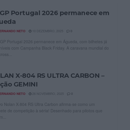
GP Portugal 2026 permanece em
ueda
10 DEZEMBRO, 2025
ERNANDO NETO
0
P Portugal 2026 permanece em Águeda, com bilhetes já
níveis com Campanha Black Friday. A caravana mundial do
ross...
LAN X-804 RS ULTRA CARBON –
ição GEMINI
26 NOVEMBRO, 2025
ERNANDO NETO
0
o Nolan X-804 RS Ultra Carbon afirma-se como um
ete de competição à séria! Desenhado para pilotos que
m...