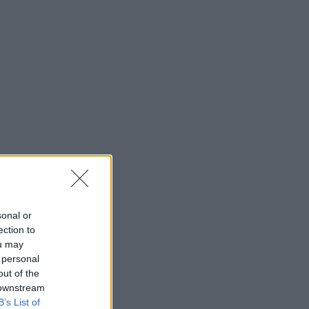
sonal or
ection to
ou may
 personal
out of the
 downstream
B’s List of