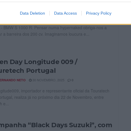
 loucura
Data Deletion
Data Access
Privacy Policy
22 NOVEMBRO, 2025
ERNANDO NETO
0
 - BMW S 1000 R: Pensar numa hypernaked obriga-nos a
r a barreira dos 200 cv. Imaginamos loucura e...
en Day Longitude 009 /
uretech Portugal
30 NOVEMBRO, 2025
ERNANDO NETO
0
gitude009, importador e representante oficial da Touratech
rtugal, realiza já no próximo dia 22 de Novembro, entre
h e...
mpanha “Black Days Suzuki”, com