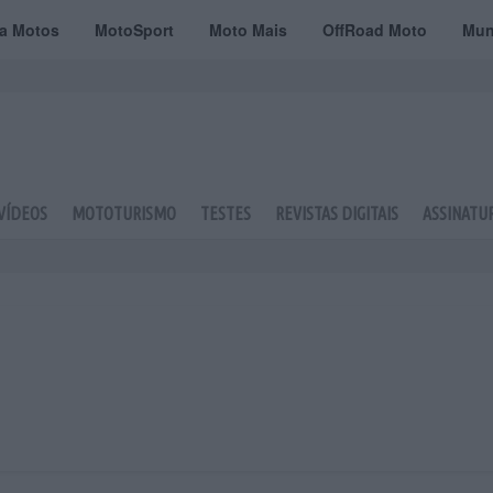
ta Motos
MotoSport
Moto Mais
OffRoad Moto
Mun
VÍDEOS
MOTOTURISMO
TESTES
REVISTAS DIGITAIS
ASSINATU