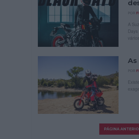
de
POR
F
A Suz
Days 
vário
As
POR
F
Exist
exage