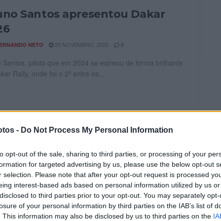
uno Santos apresentou Dakar
26
25 NOVEMBRO, 2025
ERNANDO NETO
0
 Santos, piloto que em 2024 se estreou de forma brilhante
kar Rally, onde foi o 2º entre os...
IB celebra 10 anos de história
tos -
Do Not Process My Personal Information
24 NOVEMBRO, 2025
ERNANDO NETO
0
 assinala 10 anos de história. O Águeda Action Club, mais
to opt-out of the sale, sharing to third parties, or processing of your per
cido pela organização do MXGP de Águeda, continua a...
formation for targeted advertising by us, please use the below opt-out s
r selection. Please note that after your opt-out request is processed y
eing interest-based ads based on personal information utilized by us or
disclosed to third parties prior to your opt-out. You may separately opt-
losure of your personal information by third parties on the IAB’s list of
. This information may also be disclosed by us to third parties on the
IA