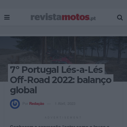
7º Portugal Lés-a-Lés
Off-Road 2022: balanço
global
Por
Redação
1 Abril, 2023
ADVERTISEMENT
Conhecem a expressão “estar como o louco a