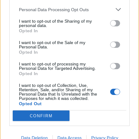
Personal Data Processing Opt Outs
I want to opt-out of the Sharing of my
personal data.
Tal como fizera no
LaL on-road,
também aproveito
Opted In
para vos dar a o conhecer mais um miradouro e o
I want to opt-out of the Sale of my
respetivo baloiço, neste caso o das Pedreiras, em
Personal Data.
Opted In
Fanhões, concelho de Loures. Existem por aqui uns
fantásticos trilhos e a tentação…
I want to opt-out of processing my
Personal Data for Targeted Advertising.
Opted In
Relativamente aos km’s percorridos, venho aqui e
agora apresentar os valores globais, desde que saí
I want to opt-out of Collection, Use,
Retention, Sale, and/or Sharing of my
de casa até ao regresso. A minha estimativa inicial
Personal Data that Is Unrelated with the
apontava para 1800 km! Afinal foram percorridos um
Purposes for which it was collected.
Opted Out
total de 1900 km’s! Uma minúscula derrapagem! de
quem é a culpa? Minha, obviamente!
CONFIRM
Renovo os nossos agradecimentos às marcas que
nos apoiaram, em especial à Honda e à Multimoto,
Data Deletion
Data Access
Privacy Policy