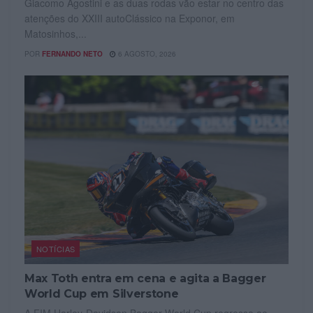
Giacomo Agostini e as duas rodas vão estar no centro das
atenções do XXIII autoClássico na Exponor, em
Matosinhos,...
POR
FERNANDO NETO
6 AGOSTO, 2026
NOTÍCIAS
Max Toth entra em cena e agita a Bagger
World Cup em Silverstone