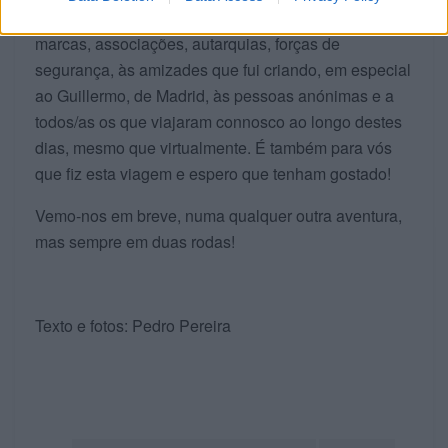
mas também à Organização, aos motoclubes,
marcas, associações, autarquias, forças de
segurança, às amizades que fui criando, em especial
ao Guillermo, de Madrid, às pessoas anónimas e a
todos/as os que viajaram connosco ao longo destes
dias, mesmo que virtualmente. É também para vós
que fiz esta viagem e espero que tenham gostado!
Vemo-nos em breve, numa qualquer outra aventura,
mas sempre em duas rodas!
Texto e fotos: Pedro Pereira