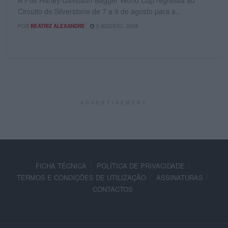
A FIM Harley-Davidson Bagger World Cup regressa ao
Circuito de Silverstone de 7 a 9 de agosto para a...
POR
BEATRIZ ALEXANDRE
5 AGOSTO, 2026
ADVERTISEMENT
FICHA TÉCNICA
POLÍTICA DE PRIVACIDADE
TERMOS E CONDIÇÕES DE UTILIZAÇÃO
ASSINATURAS
CONTACTOS