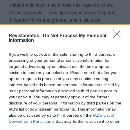
máquina de lavar, mas o resto não, caso do colete,
botas, capacete… e eu sigo o princípio do “sujador –
limpador”! Uma tina grande, uma mistura de
detergente de roupa manual e líquido lava-loiças
fazem milagres! Também a Africa Twin vai ter direito
Revistamotos -
Do Not Process My Personal
Information
a uma lavagem, mas o trabalho a sério vai ficar para
os profissionais, sendo que vou devolver a moto
If you wish to opt-out of the sale, sharing to third parties, or
amanhã.
processing of your personal or sensitive information for
targeted advertising by us, please use the below opt-out
section to confirm your selection. Please note that after your
opt-out request is processed you may continue seeing
interest-based ads based on personal information utilized by
us or personal information disclosed to third parties prior to
your opt-out. You may separately opt-out of the further
disclosure of your personal information by third parties on the
IAB’s list of downstream participants. This information may
also be disclosed by us to third parties on the
IAB’s List of
Downstream Participants
that may further disclose it to other
third parties.