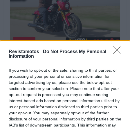
MOTOMAIS
Revistamotos -
Do Not Process My Personal
Indian Scout: Mais de 100 anos de história
Information
(Vídeo) | Contacto
As novas Indian Scout são o exemplo ideal do design
If you wish to opt-out of the sale, sharing to third parties, or
inspirado na história da marca americana que pertence
processing of your personal or sensitive information for
ao...
targeted advertising by us, please use the below opt-out
section to confirm your selection. Please note that after your
POR
REDAÇÃO
18 DEZEMBRO, 2024
opt-out request is processed you may continue seeing
interest-based ads based on personal information utilized by
us or personal information disclosed to third parties prior to
your opt-out. You may separately opt-out of the further
disclosure of your personal information by third parties on the
IAB’s list of downstream participants. This information may