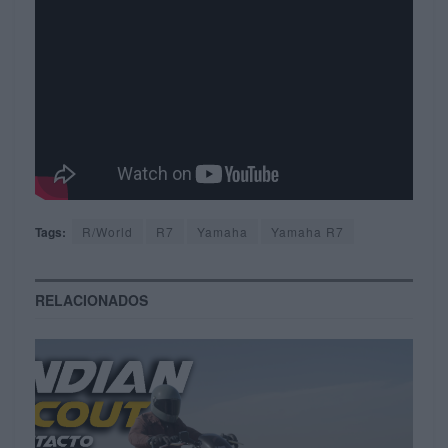
Tags:
R/World
R7
Yamaha
Yamaha R7
RELACIONADOS