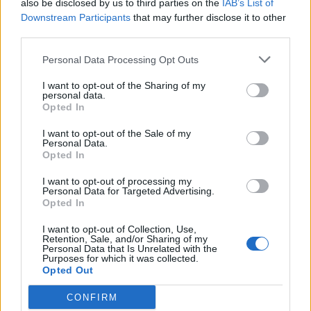
also be disclosed by us to third parties on the
IAB’s List of
Downstream Participants
that may further disclose it to other
third parties.
Personal Data Processing Opt Outs
I want to opt-out of the Sharing of my
VÍDEOS
personal data.
Opted In
Vídeo-Yamaha NMAX 125
I want to opt-out of the Sale of my
Mais uma mês, mais uma scooter. Desta feita uma scooter
Personal Data.
Opted In
para a cidade que dá pelo nome de Yamaha...
POR
RICARDO CARVALHO
13 DEZEMBRO, 2024
I want to opt-out of processing my
Personal Data for Targeted Advertising.
Opted In
I want to opt-out of Collection, Use,
Retention, Sale, and/or Sharing of my
Personal Data that Is Unrelated with the
Purposes for which it was collected.
Opted Out
CONFIRM