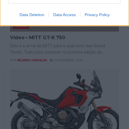
Data Deletion
Data Access
Privacy Policy
VÍDEOS
Vídeo – MITT GT-K 750
Esta é a arma da MITT para o segmento das Grand
Tourer. Tudo para conhecer na próxima edição da...
POR
RICARDO CARVALHO
13 DEZEMBRO, 2024