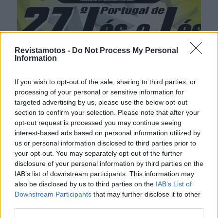
Revistamotos -
Do Not Process My Personal
Information
MOTOTURISMO
If you wish to opt-out of the sale, sharing to third parties, or
processing of your personal or sensitive information for
Centenas de motociclistas vão estar
targeted advertising by us, please use the below opt-out
apresentação do 27.º Portugal de Lés-a-
section to confirm your selection. Please note that after your
opt-out request is processed you may continue seeing
Lés
interest-based ads based on personal information utilized by
13 MARÇO, 2025
us or personal information disclosed to third parties prior to
your opt-out. You may separately opt-out of the further
disclosure of your personal information by third parties on the
IAB’s list of downstream participants. This information may
also be disclosed by us to third parties on the
IAB’s List of
Downstream Participants
that may further disclose it to other
third parties.