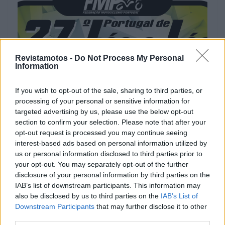
Revistamotos -
Do Not Process My Personal
Information
If you wish to opt-out of the sale, sharing to third parties, or
MOTOTURISMO
processing of your personal or sensitive information for
targeted advertising by us, please use the below opt-out
Centenas de motociclistas vão estar
section to confirm your selection. Please note that after your
apresentação do 27.º Portugal de Lés-a-
opt-out request is processed you may continue seeing
Lés
interest-based ads based on personal information utilized by
us or personal information disclosed to third parties prior to
13 MARÇO, 2025
your opt-out. You may separately opt-out of the further
disclosure of your personal information by third parties on the
IAB’s list of downstream participants. This information may
also be disclosed by us to third parties on the
IAB’s List of
Downstream Participants
that may further disclose it to other
third parties.