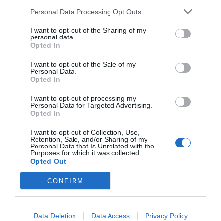
Personal Data Processing Opt Outs
I want to opt-out of the Sharing of my
personal data.
Opted In
I want to opt-out of the Sale of my
COMPETIÇÃO
Personal Data.
Opted In
Luís Oliveira conquista nova vitória no
I want to opt-out of processing my
Campeonato Nacional de Enduro Sprint
Personal Data for Targeted Advertising.
Opted In
na Figueira da Foz
3 OUTUBRO, 2024
I want to opt-out of Collection, Use,
Retention, Sale, and/or Sharing of my
Personal Data that Is Unrelated with the
Purposes for which it was collected.
Opted Out
CONFIRM
Data Deletion
Data Access
Privacy Policy