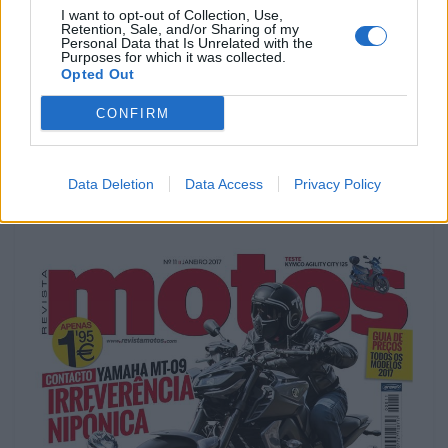
I want to opt-out of Collection, Use,
Retention, Sale, and/or Sharing of my
Personal Data that Is Unrelated with the
Purposes for which it was collected.
Opted Out
CONFIRM
NOTÍCIAS
Freecom2: o novo scala rider
Data Deletion
Data Access
Privacy Policy
apresentado pela Cardo para 2017
21 FEVEREIRO, 2017